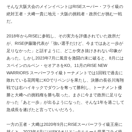
そんな大阪大会のメインイベントはRISEスーパー・フライ級の
絶対王者・大﨑一貴に地元・大阪の挑戦者・政所仁が挑む一戦
だ。
2018年からRISEに参戦し、その実力を評価されていた政所だ
が、RISE伊藤隆代表が「強い選手だけど、今まではあと一歩が
足りなかった」と話すように、どこか突き抜けきれない印象が
あった。しかし2023年7月に風音を激闘の末に破ると、8月には
スペインのルベン・セオアネをKO。11月のRISE NEW
WARRIORS スーパーフライ級トーナメントでは1回戦で過去に
敗れている花岡竜にKOでリベンジを果たし、決勝の長谷川海翔
戦では右ハイキックでダウンを奪って勝利し、トーナメント優
勝と大﨑への挑戦権を勝ち取った。まさに今まで政所に足りな
かった「あと一歩」が出るようになった、そんな1年を過ごして
急成長を遂げたと言っていいだろう。
一方の王者・大﨑は2020年9月にRISEスーパーフライ級王座に
就くと、2023年4月にはISKAオリエンタルルール世界フライ級