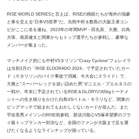
RISE WORLD SERIESと言えば、RISEの精鋭たちが海外の強豪
と拳を交える“日本VS世界”だ。当然中村＆数島の大阪王者コン
ビがここに名を連ね、2023年の年間MVP・田丸辰、大雅、白鳥
大珠、南原健太と関東からもトップ選手たちが参戦し、豪華な
メンバーが集まった。
マッチメイク的にも中村VSタリソン“Crazy Cyclone”フェレイラ
は当初3月の「RISE ELDORADO 2024」で予定されていたカー
ド（※タリソンのバイク事故で消滅、今大会にスライド）で、
大雅と“スーパーレックを追い詰めた男”ダニエル・プエルタスの
一戦や、年末に予定されているRISE＆GLORYの65kgトーナメ
ントへの生き残りをかけた白鳥VSペトル・モラリなど、関東の
ビッグマッチで組まれてもおかしくないカードが並んだ。また
宇佐美秀メイソンのRISE初参戦、那須川龍心VS塚本望夢のフラ
イ級トップランカー対決など、全国のファンが大阪まで足を運
びたくなるようなラインナップが揃っている。