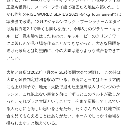
王座も獲得し、スーパーフライ級で確固たる地位を築いた。し
かし昨年のRISE WORLD SERIES 2023 -54kg Tournamentでは
準決勝で敗退。12月のジャルンスック・ブーンラナームエタイ
は延長判定2-1で辛くも勝ちを拾い、今年3月のジラリー・キャ
ルービー戦も勝ちはしたものの、キャルービーのクリンチワー
クに苦しんで見せ場を作ることができなかった。大きな飛躍を
遂げた政所とは対照的に、今の大﨑は思うような試合をできて
いない。
大﨑と政所は2020年7月のRISE後楽園大会で対戦し、この時は
大﨑が延長判定勝利を収めている。政所にとってはキャリア的
にも上り調子で、地元・大阪で迎えた王座奪取＆リベンジのチ
ャンス。これ以上ない舞台を前に「ずっとこのベルトが欲しか
った。それプラス大阪ということで、今まで応援してくれてい
る人たちにも悔しい思いをさせた分、たくさんの人に現地で試
合を見てもらえることはありがたい。ホームでしっかり会場を
揺らします」と燃えている。