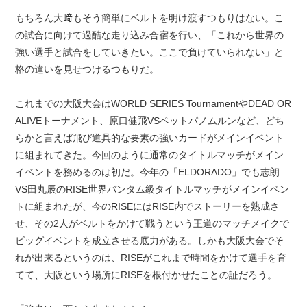
もちろん大﨑もそう簡単にベルトを明け渡すつもりはない。こ
の試合に向けて過酷な走り込み合宿を行い、「これから世界の
強い選手と試合をしていきたい。ここで負けていられない」と
格の違いを見せつけるつもりだ。
これまでの大阪大会はWORLD SERIES TournamentやDEAD OR
ALIVEトーナメント、原口健飛VSペットパノムルンなど、どち
らかと言えば飛び道具的な要素の強いカードがメインイベント
に組まれてきた。今回のように通常のタイトルマッチがメイン
イベントを務めるのは初だ。今年の「ELDORADO」でも志朗
VS田丸辰のRISE世界バンタム級タイトルマッチがメインイベン
トに組まれたが、今のRISEにはRISE内でストーリーを熟成さ
せ、その2人がベルトをかけて戦うという王道のマッチメイクで
ビッグイベントを成立させる底力がある。しかも大阪大会でそ
れが出来るというのは、RISEがこれまで時間をかけて選手を育
てて、大阪という場所にRISEを根付かせたことの証だろう。