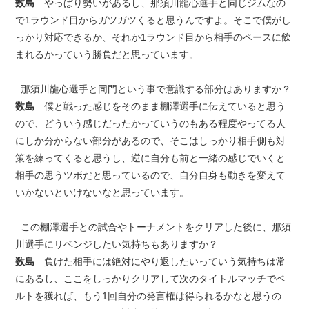
数島
やっぱり勢いがあるし、那須川龍心選手と同じジムなの
で1ラウンド目からガツガツくると思うんですよ。そこで僕がし
っかり対応できるか、それか1ラウンド目から相手のペースに飲
まれるかっていう勝負だと思っています。
–那須川龍心選手と同門という事で意識する部分はありますか？
数島
僕と戦った感じをそのまま棚澤選手に伝えていると思う
ので、どういう感じだったかっていうのもある程度やってる人
にしか分からない部分があるので、そこはしっかり相手側も対
策を練ってくると思うし、逆に自分も前と一緒の感じでいくと
相手の思うツボだと思っているので、自分自身も動きを変えて
いかないといけないなと思っています。
–この棚澤選手との試合やトーナメントをクリアした後に、那須
川選手にリベンジしたい気持ちもありますか？
数島
負けた相手には絶対にやり返したいっていう気持ちは常
にあるし、ここをしっかりクリアして次のタイトルマッチでベ
ルトを獲れば、もう1回自分の発言権は得られるかなと思うの