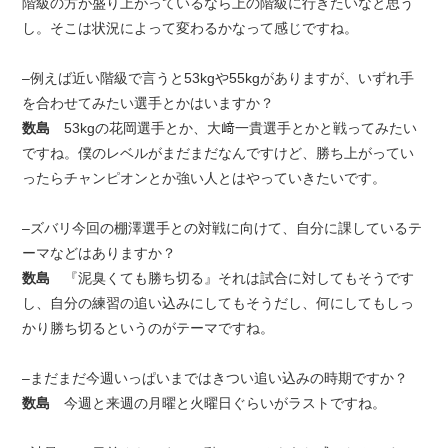
階級の方が盛り上がっているなら上の階級に行きたいなと思う
し。そこは状況によって変わるかなって感じですね。
–例えば近い階級で言うと53kgや55kgがありますが、いずれ手
を合わせてみたい選手とかはいますか？
数島
53kgの花岡選手とか、大﨑一貴選手とかと戦ってみたい
ですね。僕のレベルがまだまだなんですけど、勝ち上がってい
ったらチャンピオンとか強い人とはやっていきたいです。
–ズバリ今回の棚澤選手との対戦に向けて、自分に課しているテ
ーマなどはありますか？
数島
『泥臭くても勝ち切る』それは試合に対してもそうです
し、自分の練習の追い込みにしてもそうだし、何にしてもしっ
かり勝ち切るというのがテーマですね。
–まだまだ今週いっぱいまではきつい追い込みの時期ですか？
数島
今週と来週の月曜と火曜日ぐらいがラストですね。