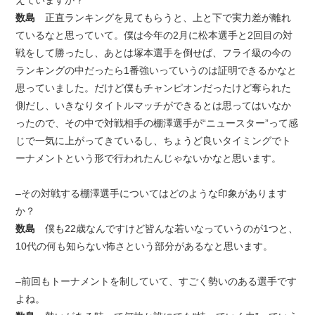
えていますか？
数島
正直ランキングを見てもらうと、上と下で実力差が離れ
ているなと思っていて。僕は今年の2月に松本選手と2回目の対
戦をして勝ったし、あとは塚本選手を倒せば、フライ級の今の
ランキングの中だったら1番強いっていうのは証明できるかなと
思っていました。だけど僕もチャンピオンだったけど奪られた
側だし、いきなりタイトルマッチができるとは思ってはいなか
ったので、その中で対戦相手の棚澤選手が“ニュースター”って感
じで一気に上がってきているし、ちょうど良いタイミングでト
ーナメントという形で行われたんじゃないかなと思います。
–その対戦する棚澤選手についてはどのような印象があります
か？
数島
僕も22歳なんですけど皆んな若いなっていうのが1つと、
10代の何も知らない怖さという部分があるなと思います。
–前回もトーナメントを制していて、すごく勢いのある選手です
よね。