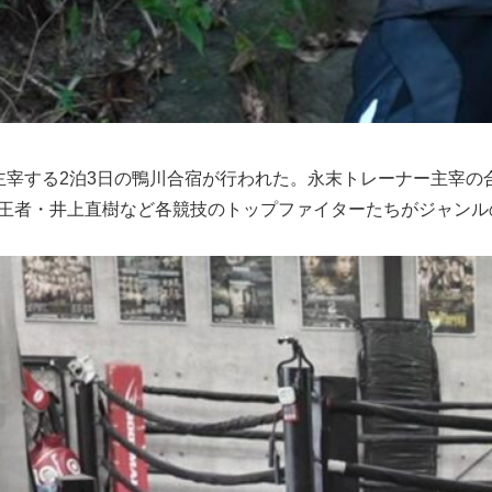
主宰する2泊3日の鴨川合宿が行われた。永末トレーナー主宰の
ム級王者・井上直樹など各競技のトップファイターたちがジャン