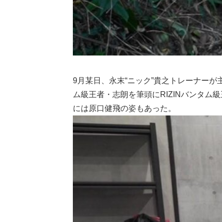
9月某日、永末“ニック”貴之トレーナーが
ム級王者・志朗を筆頭にRIZINバンタ
には原口健飛の姿もあった。