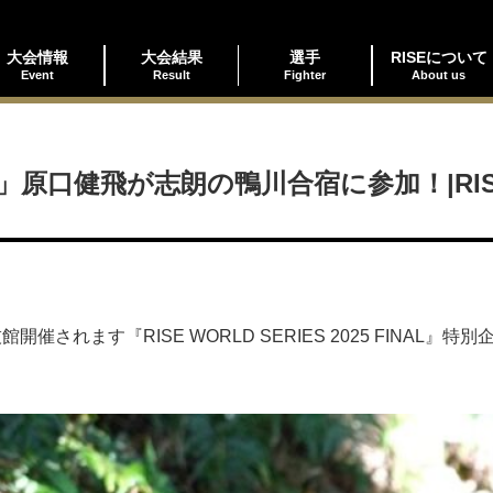
大会情報
大会結果
選手
RISEについて
Event
Result
Fighter
About us
健飛が志朗の鴨川合宿に参加！|RISE WOR
開催されます『RISE WORLD SERIES 2025 FINA