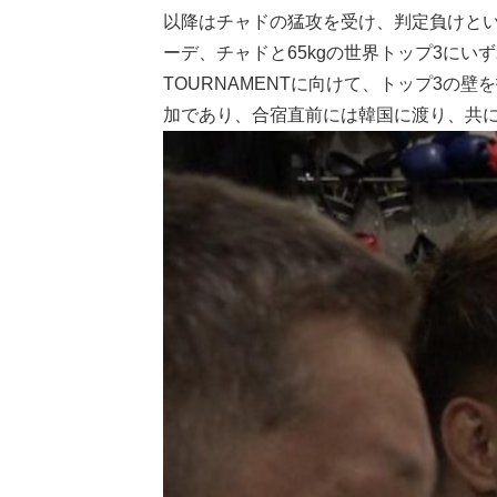
以降はチャドの猛攻を受け、判定負けとい
ーデ、チャドと65kgの世界トップ3にいずれも敗
TOURNAMENTに向けて、トップ3
加であり、合宿直前には韓国に渡り、共