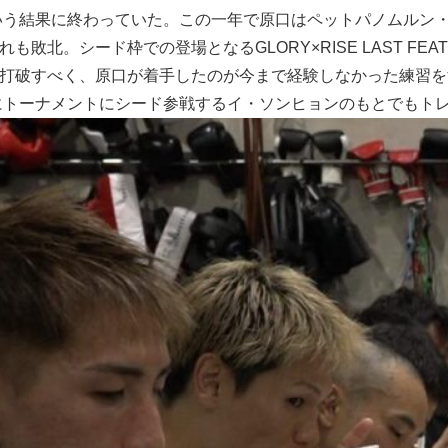
う結果に終わっていた。この一年で原口はペットパノムルン・
北。シード枠での登場となるGLORY×RISE LAST FEATHER
の壁を打破すべく、原口が着手したのが今まで経験しなかった練習
にトーナメントにシード参戦するイ・ソンヒョンのもとでもト