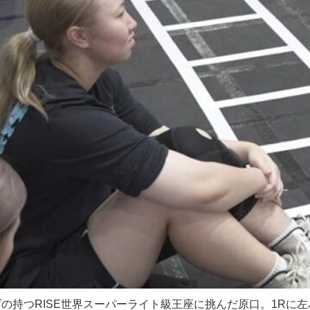
ズの持つRISE世界スーパーライト級王座に挑んだ原口。1Rに