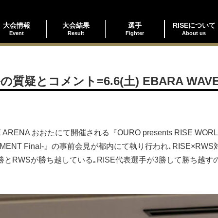
大会情報
大会結果
選手
RISEについて
Event
Result
Fighter
About us
質疑とコメント=6.6(土) EBARA WAVE
ENA おおたにて開催される『OURO presents RISE WORLD S
OURNAMENT Final-』の事前会見が都内にて執り行われ､RISE×
4勝とRWSが勝ち越している｡RISE代表選手が3勝して勝ち越す