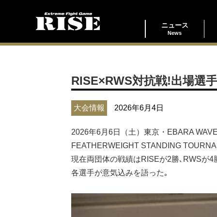
ニュース
News
RISE×RWS対抗戦!出場選手の
大会情報
2026年6月4日
2026年6月6日（土）東京・EBARA WAVE AR
FEATHERWEIGHT STANDING T
現在両団体の戦績はRISEが2勝､RWSが
各選手が意気込みを語った｡