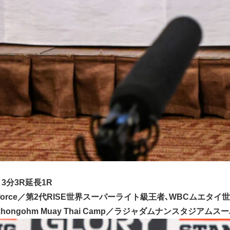
約 3分3R延長1R
eforce／第2代RISE世界スーパーライト級王者､WBCムエ
ongohm Muay Thai Camp／ラジャダムナンスタジアム