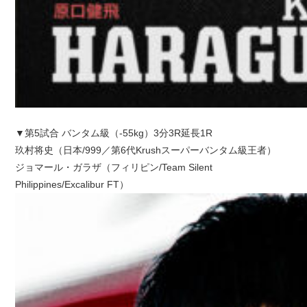
▼第5試合 バンタム級（-55kg）3分3R延長1R
玖村将史（日本/999／第6代Krushスーパーバンタム級王者）
ジョマール・ガラザ（フィリピン/Team Silent
Philippines/Excalibur FT）