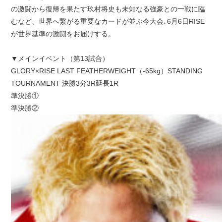
の激闘から復帰を果たす玖村将史も未知なる強豪との一戦に臨
むなど、世界へ繋がる重要なカードが並ぶ今大会､6月6日RISE
が世界基準の激闘をお届けする。
▼メインイベント（第13試合）
GLORY×RISE LAST FEATHERWEIGHT（-65kg）STANDING
TOURNAMENT 決勝3分3R延長1R
準決勝①
準決勝②