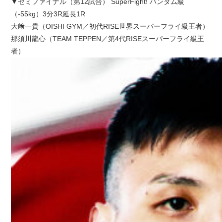
▼セミファイナル（第12試合） SuperFight! バンタム級
（-55kg）3分3R延長1R
大﨑一貴（OISHI GYM／初代RISE世界スーパーフライ級王者）
那須川龍心（TEAM TEPPEN／第4代RISEスーパーフライ級王
者）