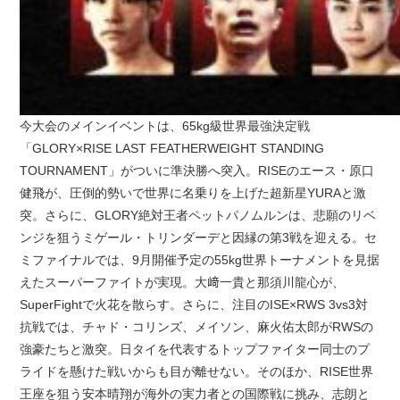
今大会のメインイベントは、65kg級世界最強決定戦
「GLORY×RISE LAST FEATHERWEIGHT STANDING
TOURNAMENT」がついに準決勝へ突入。RISEのエース・原口
健飛が、圧倒的勢いで世界に名乗りを上げた超新星YURAと激
突。さらに、GLORY絶対王者ペットパノムルンは、悲願のリベ
ンジを狙うミゲール・トリンダーデと因縁の第3戦を迎える。セ
ミファイナルでは、9月開催予定の55kg世界トーナメントを見据
えたスーパーファイトが実現。大﨑一貴と那須川龍心が、
SuperFightで火花を散らす。さらに、注目のISE×RWS 3vs3対
抗戦では、チャド・コリンズ、メイソン、麻火佑太郎がRWSの
強豪たちと激突。日タイを代表するトップファイター同士のプ
ライドを懸けた戦いからも目が離せない。そのほか、RISE世界
王座を狙う安本晴翔が海外の実力者との国際戦に挑み、志朗と