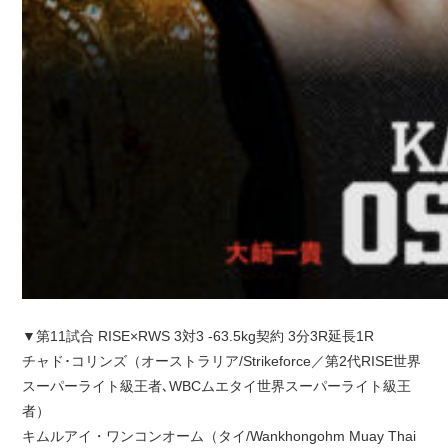
▼第11試合 RISE×RWS 3対3 -63.5kg契約 3分3R延長1R
チャド･コリンズ（オーストラリア/Strikeforce／第2代RISE世界
スーパーライト級王者､WBCムエタイ世界スーパーライト級王
者）
キムルアイ・ワンコンオーム（タイ/Wankhongohm Muay Thai