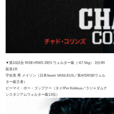
▼第10試合 RISE×RWS 3対3 ウェルター級（-67.5kg） 3分3R
延長1R
宇佐美 秀 メイソン（日本/team VASILEUS／第4代RISEウェル
ター級王者）
ピーマイ・ポー・ゴップクー（タイ/Por.Kobkua／ラジャダムナ
ンスタジアムウェルター級13位）