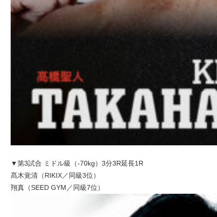
▼第3試合 ミドル級（-70kg）3分3R延長1R
髙木覚清（RIKIX／同級3位）
翔真（SEED GYM／同級7位）