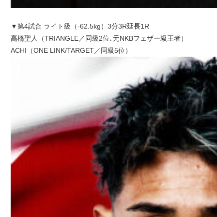
▼第4試合 ライト級（-62.5kg）3分3R延長1R
髙橋聖人（TRIANGLE／同級2位､元NKBフェザー級王者）
ACHI（ONE LINK/TARGET／同級5位）