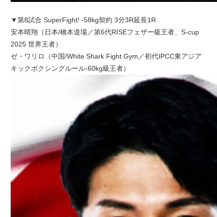
▼第8試合 SuperFight! -58kg契約 3分3R延長1R
安本晴翔（日本/橋本道場／第6代RISEフェザー級王者、S-cup
2025 世界王者）
ゼ・ワリロ（中国/White Shark Fight Gym／初代IPCC東アジア
キックボクシングルール-60kg級王者）