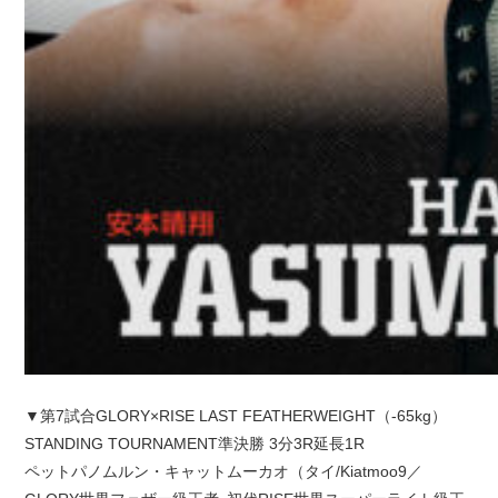
▼第7試合GLORY×RISE LAST FEATHERWEIGHT（-65kg）
STANDING TOURNAMENT準決勝 3分3R延長1R
ペットパノムルン・キャットムーカオ（タイ/Kiatmoo9／