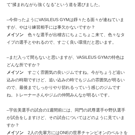
て“揉まれながら強くなる”という道を選びました。
–今仰ったようにVASILEUS GYMは錚々たる面々が連ねていま
すが、やはり練習相手には事欠かないですか？
メイソン
色々な選手が出稽古にちょこちょこ来て、色々なタ
イプの選手とやれるので、すごく良い環境だと思います。
–まだ入って間もないと思いますが、VASILEUS GYMの特色は
どんな所ですか？
メイソン
すごく雰囲気の良いジムですね。今がちょうど追い
込みの時期ですけど、追い込みの時でもジムの雰囲気が明るい
ので、最後までしっかりやり切れるっていう感じのジムです
ね。トレーナーさんやジムの仲間みんなが明るいです。
–宇佐美選手の試合の1週間前には、同門の武尊選手や野扖選手
が試合をしますけど、その試合についてはどのように見ていま
すか？
メイソン
2人の先輩方にはONEの世界チャンピオンのベルトを