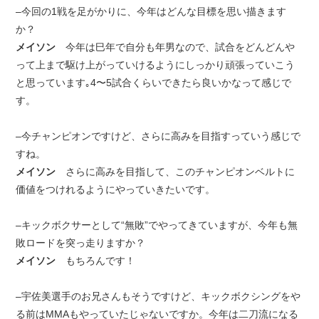
–今回の1戦を足がかりに、今年はどんな目標を思い描きます
か？
メイソン
今年は巳年で自分も年男なので、試合をどんどんや
って上まで駆け上がっていけるようにしっかり頑張っていこう
と思っています｡4〜5試合くらいできたら良いかなって感じで
す。
–今チャンピオンですけど、さらに高みを目指すっていう感じで
すね。
メイソン
さらに高みを目指して、このチャンピオンベルトに
価値をつけれるようにやっていきたいです。
–キックボクサーとして“無敗”でやってきていますが、今年も無
敗ロードを突っ走りますか？
メイソン
もちろんです！
–宇佐美選手のお兄さんもそうですけど、キックボクシングをや
る前はMMAもやっていたじゃないですか。今年は二刀流になる