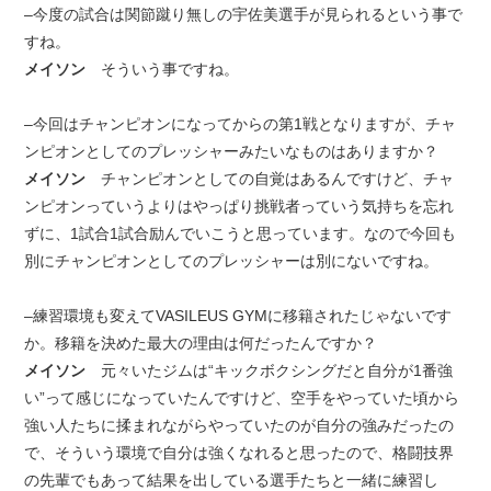
–今度の試合は関節蹴り無しの宇佐美選手が見られるという事で
すね。
メイソン
そういう事ですね。
–今回はチャンピオンになってからの第1戦となりますが、チャ
ンピオンとしてのプレッシャーみたいなものはありますか？
メイソン
チャンピオンとしての自覚はあるんですけど、チャ
ンピオンっていうよりはやっぱり挑戦者っていう気持ちを忘れ
ずに、1試合1試合励んでいこうと思っています。なので今回も
別にチャンピオンとしてのプレッシャーは別にないですね。
–練習環境も変えてVASILEUS GYMに移籍されたじゃないです
か。移籍を決めた最大の理由は何だったんですか？
メイソン
元々いたジムは“キックボクシングだと自分が1番強
い”って感じになっていたんですけど、空手をやっていた頃から
強い人たちに揉まれながらやっていたのが自分の強みだったの
で、そういう環境で自分は強くなれると思ったので、格闘技界
の先輩でもあって結果を出している選手たちと一緒に練習し