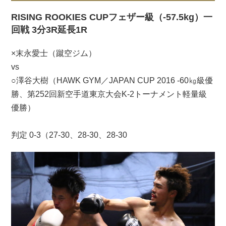
RISING ROOKIES CUPフェザー級（-57.5kg）一
回戦 3分3R延長1R
×末永愛士（蹴空ジム）
vs
○澤谷大樹（HAWK GYM／JAPAN CUP 2016 -60㎏級優
勝、第252回新空手道東京大会K-2トーナメント軽量級
優勝）
判定 0-3（27-30、28-30、28-30