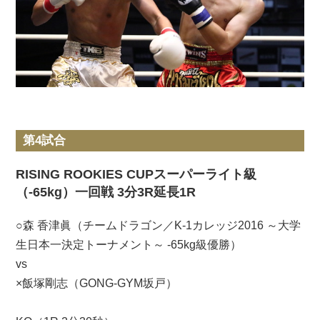
第4試合
RISING ROOKIES CUPスーパーライト級
（-65kg）一回戦 3分3R延長1R
○森 香津眞（チームドラゴン／K-1カレッジ2016 ～大学
生日本一決定トーナメント～ -65kg級優勝）
vs
×飯塚剛志（GONG-GYM坂戸）