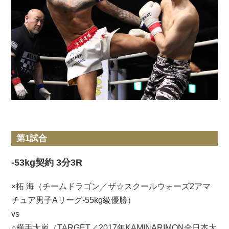
第1試合
-53kg契約 3分3R
×拓 海（チームドラゴン／ザ☆スクールウォーズ2アマ
チュア男子Aリーグ-55kg級優勝）
vs
○横手太嵐（TARGET／2017年KAMINARIMON全日本大