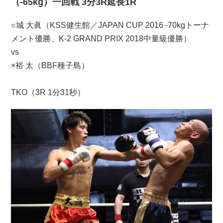
（-65kg）一回戦 3分3R延長1R
○城 大眞（KSS健生館／JAPAN CUP 2016 -70kgトーナ
メント優勝、K-2 GRAND PRIX 2018中量級優勝）
vs
×裕 太（BBF種子島）
TKO（3R 1分31秒）