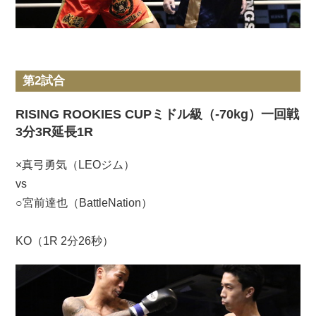
第2試合
RISING ROOKIES CUPミドル級（-70kg）一回戦
3分3R延長1R
×真弓勇気（LEOジム）
vs
○宮前達也（BattleNation）
KO（1R 2分26秒）