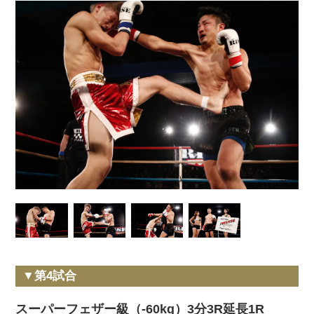
▼第4試合
スーパーフェザー級（-60kg）3分3R延長1R