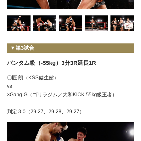
▼第3試合
バンタム級（-55kg）3分3R延長1R
〇匠 朗（KSS健生館）
vs
×Gang-G（ゴリラジム／大和KICK 55kg級王者）
判定 3-0（29-27、29-28、29-27）