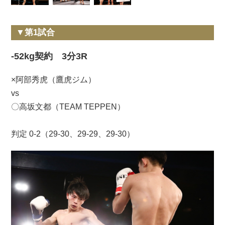
▼第1試合
-52kg契約 3分3R
×阿部秀虎（鷹虎ジム）
vs
〇高坂文都（TEAM TEPPEN）
判定 0-2（29-30、29-29、29-30）