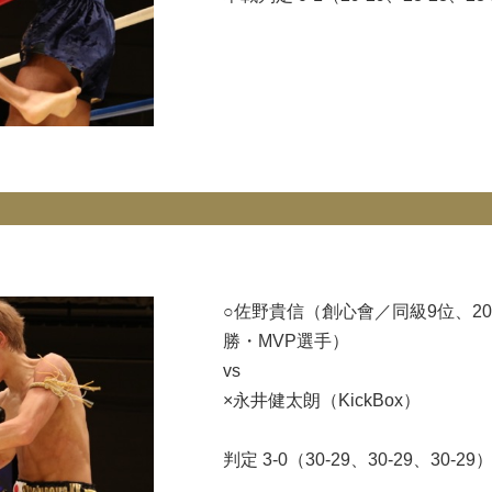
○佐野貴信（創心會／同級9位、2013
勝・MVP選手）
vs
×永井健太朗（KickBox）
判定 3-0（30-29、30-29、30-29