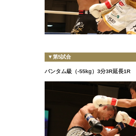
▼第5試合
バンタム級（-55kg）3分3R延長1R