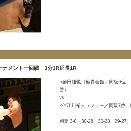
ーナメント一回戦 3分3R延長1R
○藤田雄也（極真会館／同級6位、201
勝）
vs
×仲江川裕人（フリー／同級7位、KAMI
判定 3-0（30-28、30-28、29-27