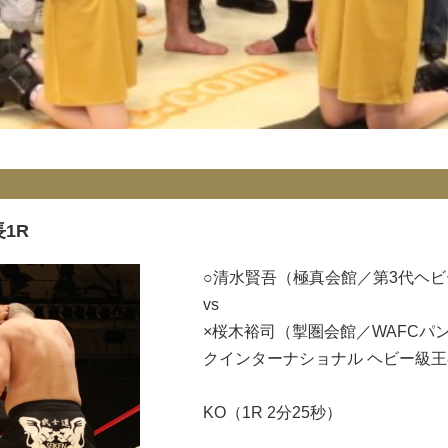
長1R
○清水賢吾（極真会館／第3代ヘ
vs
×桜木裕司（掣圏会館／WAFCパ
クインターナショナル ヘビー級
KO（1R 2分25秒）