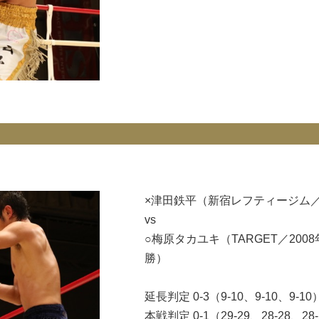
×津田鉄平（新宿レフティージム
vs
○梅原タカユキ（TARGET／2008年
勝）
延長判定 0-3（9-10、9-10、9-10
本戦判定 0-1（29-29、28-28、28