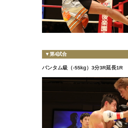
▼第4試合
バンタム級（-55kg）3分3R延長1R