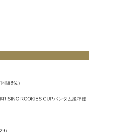
／同級8位）
RISING ROOKIES CUPバンタム級準優
）
-29）