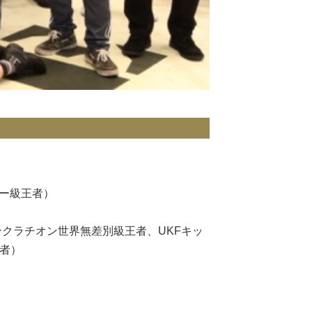
ビー級王者）
ンクラチオン世界無差別級王者、UKFキッ
王者）