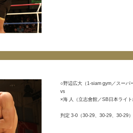
○野辺広大（1-siam gym／スー
vs
×海 人（立志會館／SB日本ライト
判定 3-0（30-29、30-29、30-29