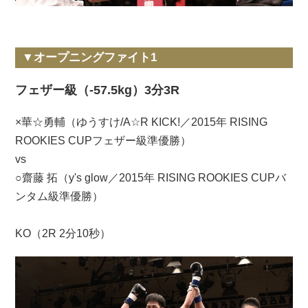
▼オープニングファイト1
フェザー級（-57.5kg）3分3R
×華☆勇輔（ゆうすけ/A☆R KICK!／2015年 RISING
ROOKIES CUPフェザー級準優勝）
vs
○齋藤 拓（y's glow／2015年 RISING ROOKIES CUPバ
ンタム級準優勝）
KO（2R 2分10秒）