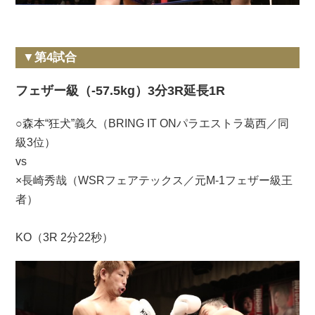
▼第4試合
フェザー級（-57.5kg）3分3R延長1R
○森本“狂犬”義久（BRING IT ONパラエストラ葛西／同
級3位）
vs
×長崎秀哉（WSRフェアテックス／元M-1フェザー級王
者）
KO（3R 2分22秒）