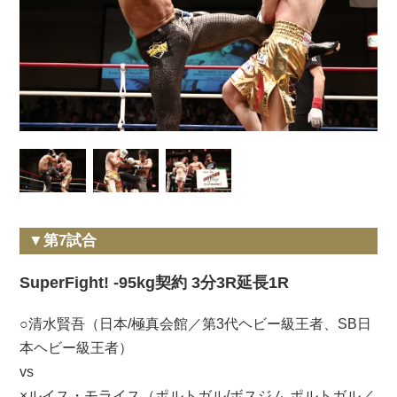
▼第7試合
SuperFight! -95kg契約 3分3R延長1R
○清水賢吾（日本/極真会館／第3代ヘビー級王者、SB日
本ヘビー級王者）
vs
×ルイス・モライス（ポルトガル/ボスジム ポルトガル／