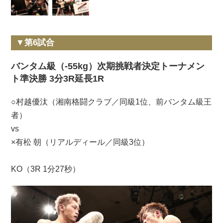
▼第6試合
バンタム級（-55kg）次期挑戦者決定トーナメン
ト準決勝 3分3R延長1R
○村越優汰（湘南格闘クラブ／同級1位、前バンタム級王
者）
vs
×有松 朝（リアルディール／同級3位）
KO（3R 1分27秒）