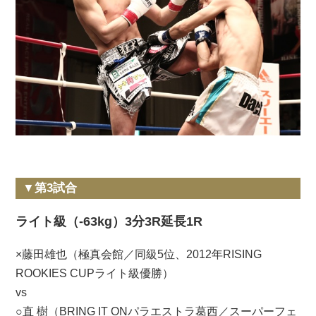
▼第3試合
ライト級（-63kg）3分3R延長1R
×藤田雄也（極真会館／同級5位、2012年RISING
ROOKIES CUPライト級優勝）
vs
○直 樹（BRING IT ONパラエストラ葛西／スーパーフェ