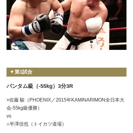
▼第1試合
バンタム級（-55kg）3分3R
×佐藤 駿（PHOENIX／2015年KAMINARIMON全日本大
会-55kg級優勝）
vs
○半澤信也（トイカツ道場）