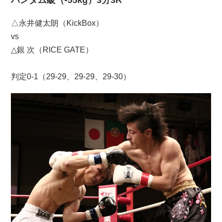
バンタム級（-55kg）3分3R
△永井健太朗（KickBox）
vs
△銀 次（RICE GATE）
判定0-1（29-29、29-29、29-30）