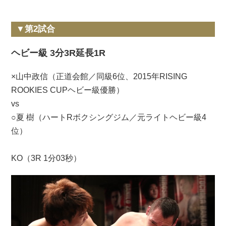
▼第2試合
ヘビー級 3分3R延長1R
×山中政信（正道会館／同級6位、2015年RISING
ROOKIES CUPヘビー級優勝）
vs
○夏 樹（ハートRボクシングジム／元ライトヘビー級4
位）
KO（3R 1分03秒）