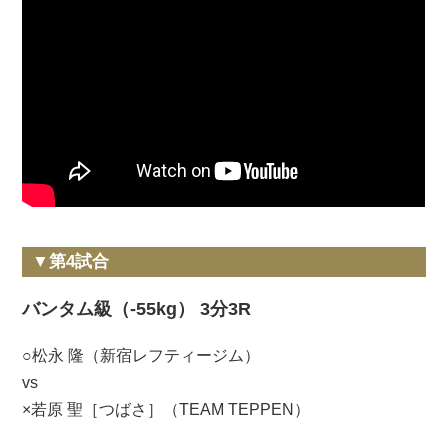
▼第4試合
バンタム級（-55kg） 3分3R
○松永 隆（新宿レフティージム）
vs
×若原 聖［つばさ］（TEAM TEPPEN）