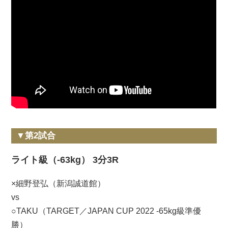
▼第2試合
ライト級（-63kg） 3分3R
×細野登弘（新潟誠道館）
vs
○TAKU（TARGET／JAPAN CUP 2022 -65kg級準優
勝）