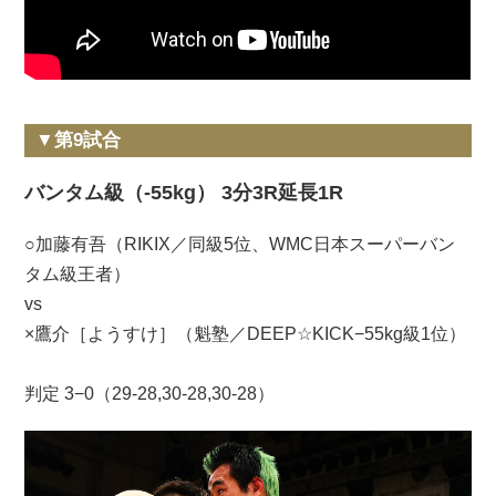
▼第9試合
バンタム級（-55kg） 3分3R延長1R
○加藤有吾（RIKIX／同級5位、WMC日本スーパーバン
タム級王者）
vs
×鷹介［ようすけ］（魁塾／DEEP☆KICK−55kg級1位）
判定 3−0（29-28,30-28,30-28）