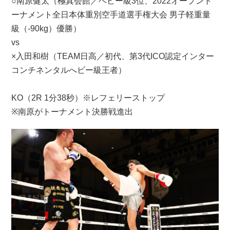
○南原健太（極真会館／ヘビー級3位、2022オープント
ーナメント全日本体重別空手道選手権大会 男子軽重量
級（-90kg）優勝）
vs
×入田和樹（TEAM日高／初代、第3代ICO認定インター
コンチネンタルへビー級王者）
KO（2R 1分38秒）※レフェリーストップ
※南原がトーナメント決勝戦進出