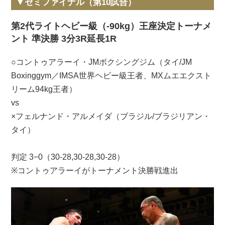
▼セミファイナル（第10試合）
第2代ライトヘビー級（-90kg）王座決定トーナメ
ント 準決勝 3分3R延長1R
○コントゥアラーイ・JMボクシングジム（タイ/JM
Boxinggym／IMSA世界ヘビー級王者、MXムエエクスト
リーム94kg王者）
vs
×フェルナンド・アルメイダ（ブラジル/ブラジリアン・
タイ）
判定 3−0（30-28,30-28,30-28）
※コントゥアラーイがトーナメント決勝戦進出