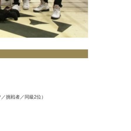
ツ／挑戦者／同級2位）