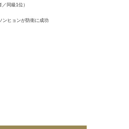
者／同級1位）
-48）※ソンヒョンが防衛に成功