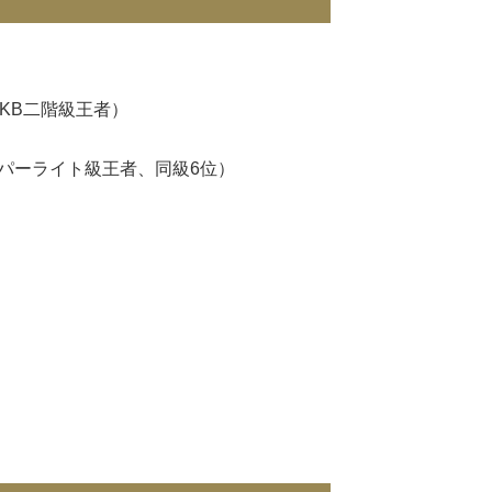
NKB二階級王者）
ーパーライト級王者、同級6位）