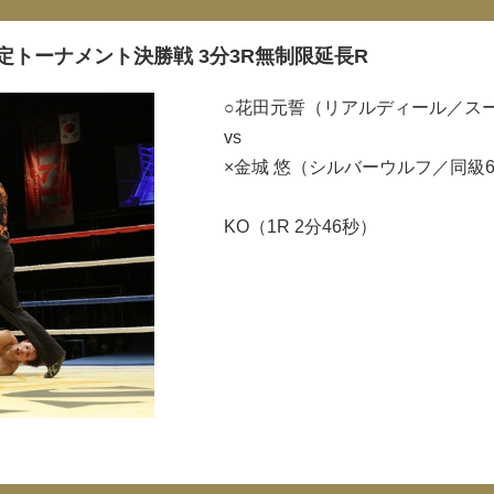
決定トーナメント決勝戦 3分3R無制限延長R
○花田元誓（リアルディール／ス
vs
×金城 悠（シルバーウルフ／同級
KO（1R 2分46秒）