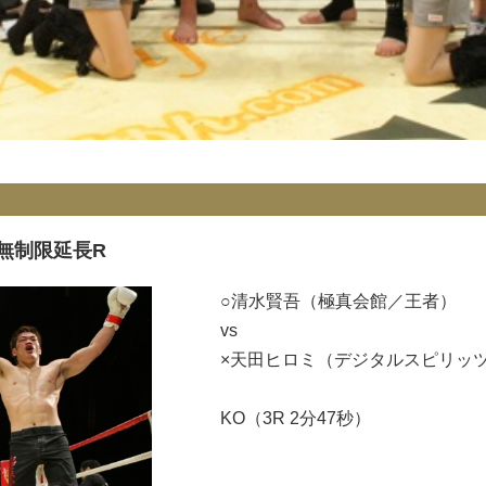
R無制限延長R
○清水賢吾（極真会館／王者）
vs
×天田ヒロミ（デジタルスピリッ
KO（3R 2分47秒）