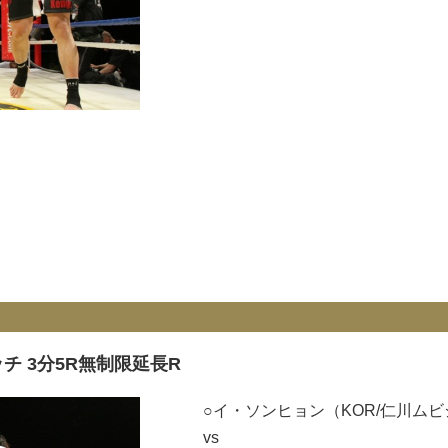
ッチ 3分5R無制限延長R
○イ・ソンヒョン（KOR/仁川ム
vs