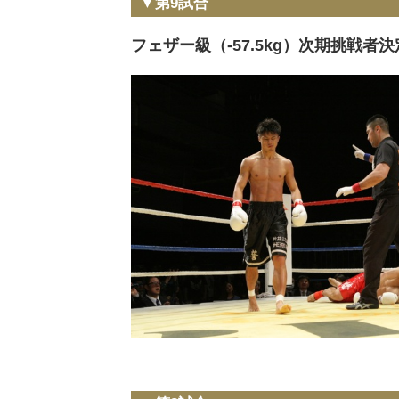
▼第9試合
フェザー級（-57.5kg）次期挑戦者