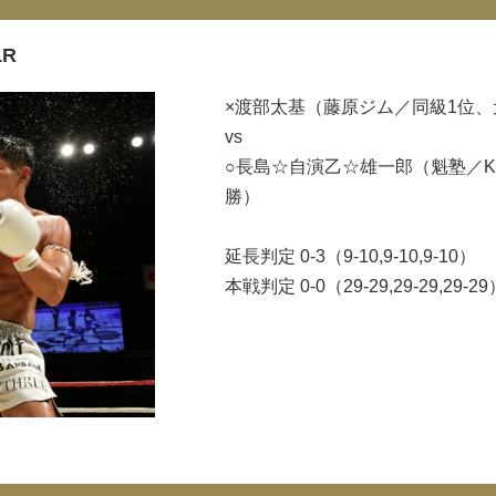
1R
×渡部太基（藤原ジム／同級1位、
vs
○長島☆自演乙☆雄一郎（魁塾／K-1
勝）
延長判定 0-3（9-10,9-10,9-10）
本戦判定 0-0（29-29,29-29,29-29