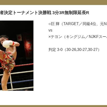
戦者決定トーナメント決勝戦 3分3R無制限延長R
○巨 輝（TARGET／同級4位、元
vs
×テヨン（キングジム／NJKFス
判定 3-0（30-26,30-27,30-27）