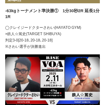
-63kgトーナメント準決勝① 1分30秒2R 延長1分
1R
◯クレイジードクターさわい(HAYATO GYM)
×鉄人☆篤史(TARGET SHIBUYA)
判定3-0[20-18､20-18､20-18]
※さわい選手が決勝進出