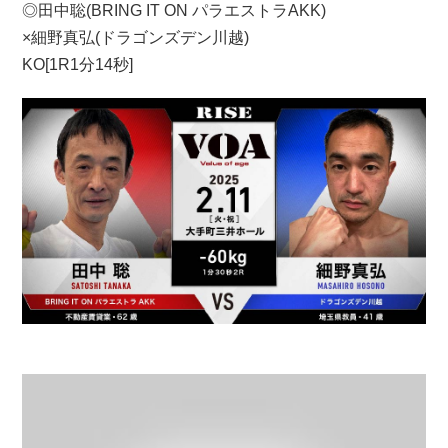
◎田中聡(BRING IT ON パラエストラAKK)
×細野真弘(ドラゴンズデン川越)
KO[1R1分14秒]