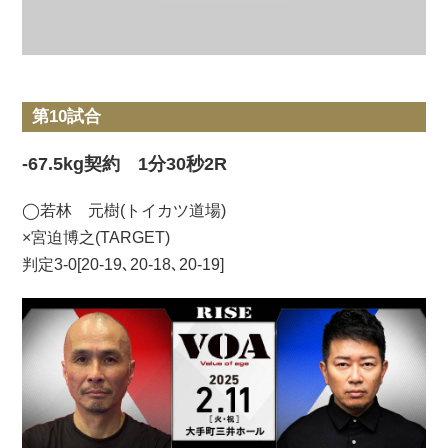
第10試合
-67.5kg契約 1分30秒2R
◯若林 元樹(トイカツ道場)
×宮迫博之(TARGET)
判定3-0[20-19､20-18､20-19]