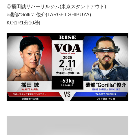
◎播田誠リバーサルジム(東京スタンドアウト)
×磯部“Gollira”俊介(TARGET SHIBUYA)
KO[1R1分10秒]