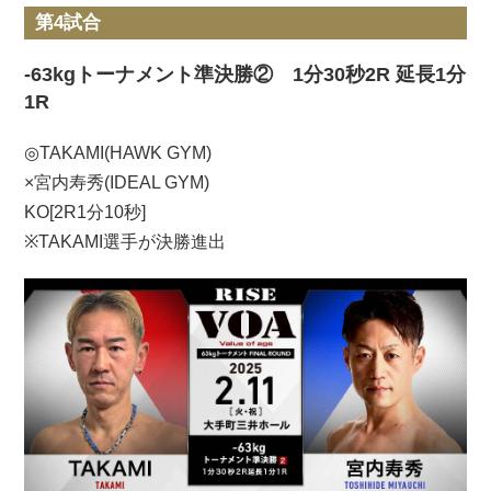
第4試合
-63kgトーナメント準決勝② 1分30秒2R 延長1分
1R
◎TAKAMI(HAWK GYM)
×宮内寿秀(IDEAL GYM)
KO[2R1分10秒]
※TAKAMI選手が決勝進出