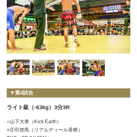
▼第4試合
ライト級（-63kg）3分3R
○山下大希（Kick Earth）
×庄司啓馬（リアルディール香椎）