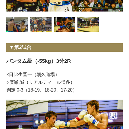
▼第2試合
バンタム級（-55kg）3分2R
×日比生晋一（朝久道場）
○廣瀬 誠（リアルディール博多）
判定 0-3（18-19、18-20、17-20）