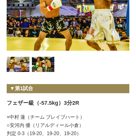
▼第1試合
フェザー級（-57.5kg）3分2R
×中村 蓮（チーム ブレイブハート）
○安河内 優（リアルディール小倉）
判定 0-3（19-20、19-20、19-20）