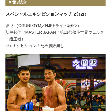
▼第3試合
スペシャルエキシビションマッチ 2分2R
凌 太（OGUNI GYM／NJKFライト級6位）
弘中邦佳（MASTER JAPAN／第11代修斗世界ウェルタ
ー級王者）
※エキシビションのため勝敗無し