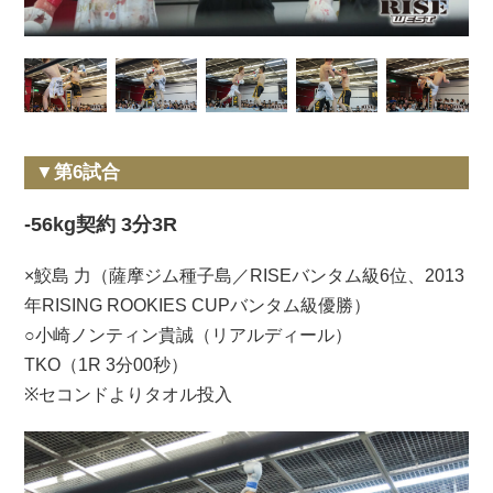
▼第6試合
-56kg契約 3分3R
×鮫島 力（薩摩ジム種子島／RISEバンタム級6位、2013
年RISING ROOKIES CUPバンタム級優勝）
○小崎ノンティン貴誠（リアルディール）
TKO（1R 3分00秒）
※セコンドよりタオル投入