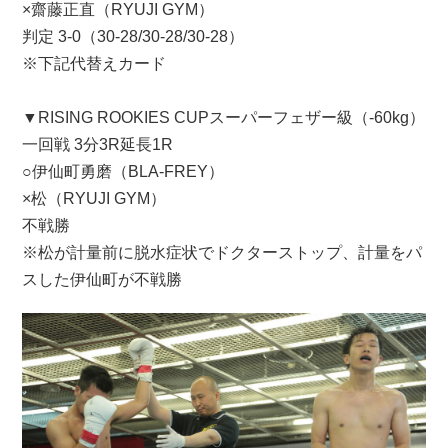
×齋藤正直（RYUJI GYM）
判定 3-0（30-28/30-28/30-28）
※下記代替えカード
▼RISING ROOKIES CUPスーパーフェザー級（-60kg）
一回戦 3分3R延長1R
○伊仙町勇磨（BLA-FREY）
×松（RYUJI GYM）
不戦勝
※松が計量前に脱水症状でドクターストップ、計量をパ
スした伊仙町が不戦勝