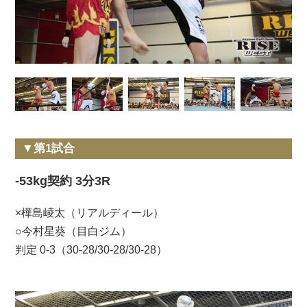
▼第1試合
-53kg契約 3分3R
×樺島崚太（リアルディール）
○今村星葵（目白ジム）
判定 0-3（30-28/30-28/30-28）