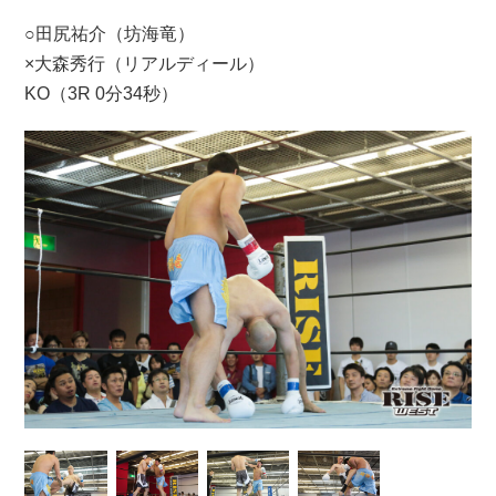
○田尻祐介（坊海竜）
×大森秀行（リアルディール）
KO（3R 0分34秒）