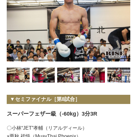
▼セミファイナル［第8試合］
スーパーフェザー級（-60kg）3分3R
〇小林“JET”孝輔（リアルディール）
×栗秋 祥悟（MuayThai Phoenix）