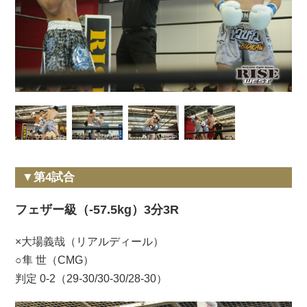
▼第4試合
フェザー級（-57.5kg）3分3R
×大場義哉（リアルディール）
○隼 世（CMG）
判定 0-2（29-30/30-30/28-30）