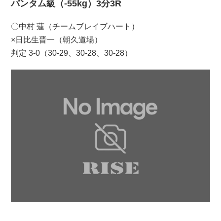
バンタム級（-55kg）3分3R
〇中村 蓮（チームブレイブハート）
×日比生晋一（朝久道場）
判定 3-0（30-29、30-28、30-28）