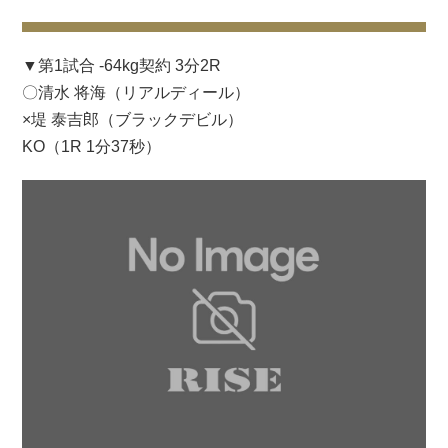
▼第1試合 -64kg契約 3分2R
〇清水 将海（リアルディール）
×堤 泰吉郎（ブラックデビル）
KO（1R 1分37秒）