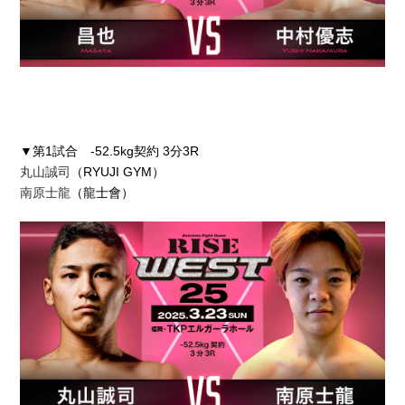
▼第1試合 -52.5kg契約 3分3R
丸山誠司
（RYUJI GYM）
南原士龍
（龍士會）