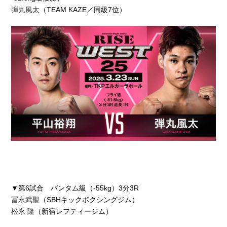
弾丸風太
（TEAM KAZE／同級7位）
▼第6試合 バンタム級（-55kg）3分3R
冨永武聖
（SBHキックボクシングジム）
松永 隆
（新宿レフティージム）