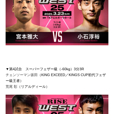
▼第4試合 スーパーフェザー級（-60kg）3分3R
チェンソーマン坂田
（KING EXCEED／KINGS CUP初代フェザ
ー級王者）
荒尾 彰
（リアルディール）