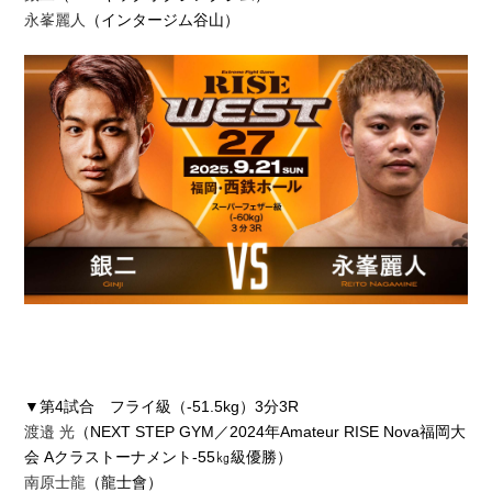
永峯麗人
（インタージム谷山）
▼第4試合 フライ級（-51.5kg）3分3R
渡邉 光
（NEXT STEP GYM／2024年Amateur RISE Nova福岡大
会 Aクラストーナメント-55㎏級優勝）
南原士龍
（龍士會）