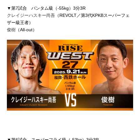
▼第7試合 バンタム級（-55kg）3分3R
クレイジーハスキー尚吾
（REVOLT／第3代KPKBスーパーフェ
ザー級王者）
俊樹
（All-out）
▼第6試合 スーパーフライ級（-53kg）3分3R