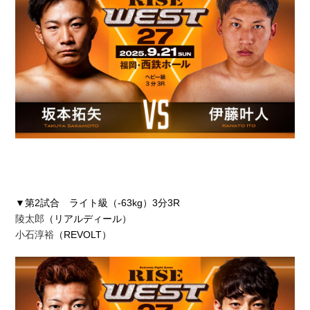
▼第2試合 ライト級（-63kg）3分3R
陵太郎
（リアルディール）
小石淳裕
（REVOLT）