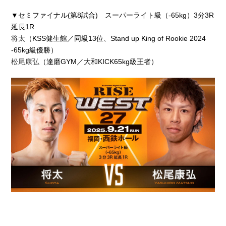
▼セミファイナル(第8試合) スーパーライト級（-65kg）3分3R
延長1R
将太
（KSS健生館／同級13位、Stand up King of Rookie 2024
-65kg級優勝）
松尾康弘
（達磨GYM／大和KICK65kg級王者）