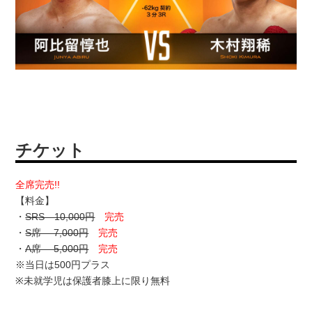
チケット
全席完売!!
【料金】
・
SRS 10,000円
完売
・
S席 7,000円
完売
・
A席 5,000円
完売
※当日は500円プラス
※未就学児は保護者膝上に限り無料