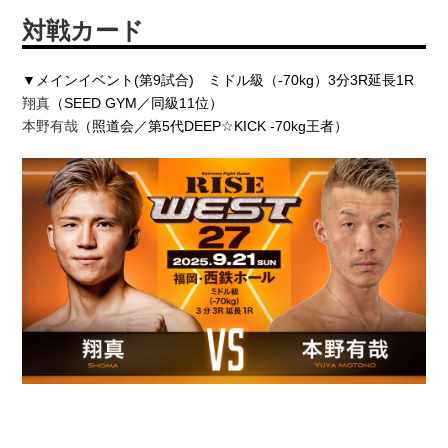
対戦カード
▼メインイベント(第9試合) ミドル級（-70kg）3分3R延長1R
翔真
（SEED GYM／同級11位）
本野有哉
（照道会／第5代DEEP☆KICK -70kg王者）