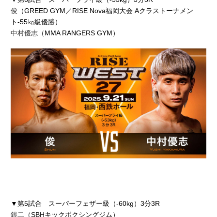
俊
（GREED GYM／RISE Nova福岡大会 Aクラストーナメン
ト-55㎏級優勝）
中村優志
（MMA RANGERS GYM）
▼第5試合 スーパーフェザー級（-60kg）3分3R
銀二
（SBHキックボクシングジム）