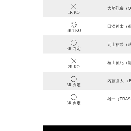
大﨑孔稀（OI
1R KO
田淵神太（
3R TKO
元山祐希（
3R 判定
植山征紀（
2R KO
内藤凌太 （BE
3R 判定
雄一（TRAS
3R 判定