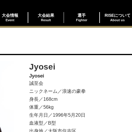
大会情報
大会結果
選手
RISEについて
Event
Result
Fighter
About us
Jyosei
Jyosei
誠至会
ニックネーム／浪速の豪拳
身長／168cm
体重／56kg
生年月日／1996年5月20日
血液型／B型
出身地／大阪市住吉区