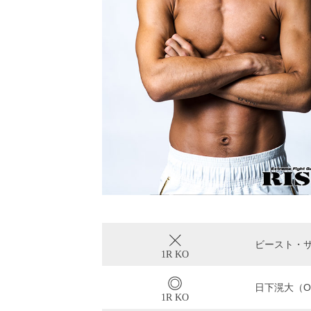
ビースト・
1R KO
日下滉大（OG
1R KO