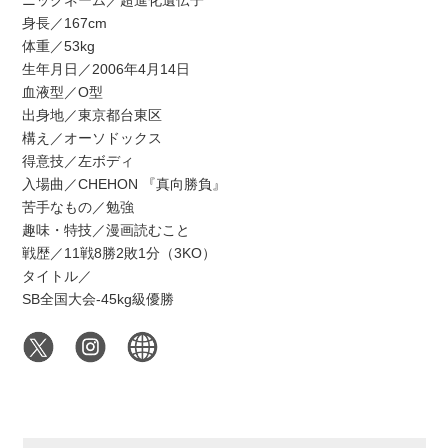
ニックネーム／超進化遺伝子
身長／167cm
体重／53kg
生年月日／2006年4月14日
血液型／O型
出身地／東京都台東区
構え／オーソドックス
得意技／左ボディ
入場曲／CHEHON 『真向勝負』
苦手なもの／勉強
趣味・特技／漫画読むこと
戦歴／11戦8勝2敗1分（3KO）
タイトル／
SB全国大会-45kg級優勝