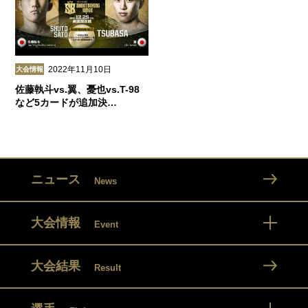
2022年11月10日
大会情報
佐藤執斗vs.翼、憂也vs.T-98
など5カードが追加決…
ニュース
News
大会情報
Event
大会結果
Result