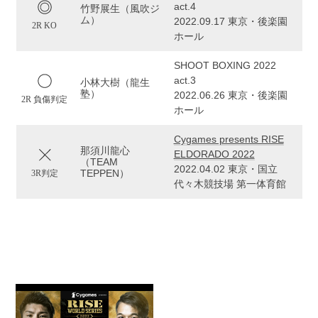
act.4
竹野展生（風吹ジ
ム）
2022.09.17 東京・後楽園
2R KO
ホール
SHOOT BOXING 2022
act.3
小林大樹（龍生
塾）
2022.06.26 東京・後楽園
2R 負傷判定
ホール
Cygames presents RISE
那須川龍心
ELDORADO 2022
（TEAM
2022.04.02 東京・国立
TEPPEN）
3R判定
代々木競技場 第一体育館