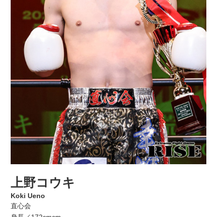
上野コウキ
Koki Ueno
直心会