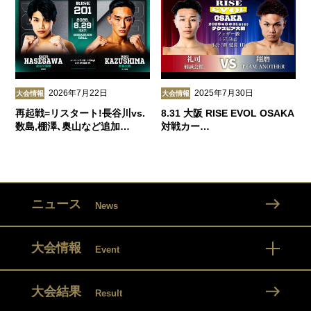
2026年7月22日
2025年7月30日
大会情報
大会情報
再起戦=リスタート!長谷川vs.
8.31 大阪 RISE EVOL OSAKA
数島,棚澤､奥山など追加…
対戦カー…
ニュース
News
大会情報
Event
大会結果
Result