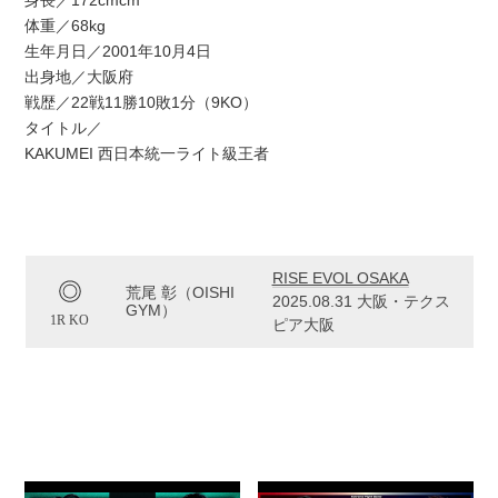
身長／172cmcm
体重／68kg
生年月日／2001年10月4日
出身地／大阪府
戦歴／22戦11勝10敗1分（9KO）
タイトル／
KAKUMEI 西日本統一ライト級王者
RISE EVOL OSAKA
荒尾 彰（OISHI
2025.08.31 大阪・テクス
GYM）
1R KO
ピア大阪