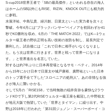
S-cup2018世界王者で「SBの最高傑作」といわれる存在の海人
はホームのSB以外にもRISE、RIZIN、KNOCK OUTにも精力的
に参戦。
水落洋祐、中島弘貴、緑川創、日菜太といった実力者を次々と
撃破。今年4月には“ブラックパンサー”ベイノアを初回わずか41
秒でKO勝利を収め、6月の「THE MATCH 2022」ではK―1ウェ
ルター級王者の野杁正明を高い技術の攻防を制し、延長判定で
勝利した。試合後には「これで日本に相手がいなくなりまし
た。もう次は世界に行きます。世界と戦って世界一になりま
す。」と世界進出を名言していた。
対するは約7年ぶりに日本再登場となるサモ・ペティ。2014年
から15年にかけ日本で日菜太や城戸康裕、廣野祐といった日本
のトップ選手全て下した“スロベニアの処刑人”。あの非情なる強
さが海人に襲いかかる。
そして5月の「RISE158」で当時無敗の稲井良弥を豪快な2ラウ
ンドKOで下し第2代RISEウェルター級王座を戴冠した中野椋太
が地元大阪で熱望していた「世界とタイマン」に繰り出す。中
野は2018年に行われた「第31回ジュノン・スーパーボーイ・コ