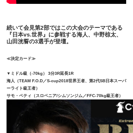
続いて会見第2部ではこの大会のテーマである
『日本vs.世界』に参戦する海人、中野椋太、
山田洸誓の3選手が登壇。
≪決定カード≫
▼ミドル級（-70kg） 3分3R延長1R
海人（TEAM F.O.D／S-cup2018世界王者、第2代SB日本スーパ
ーライト級王者）
サモ・ペティ（スロベニア/シムソンジム／FFC-70kg級王者）