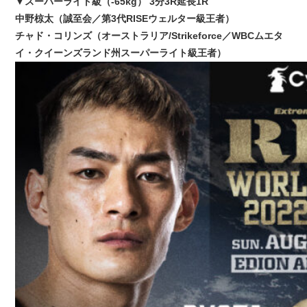
▼スーパーライト級（-65kg） 3分3R延長1R
中野椋太（誠至会／第3代RISEウェルター級王者）
チャド・コリンズ（オーストラリア/Strikeforce／WBCムエタ
イ・クイーンズランド州スーパーライト級王者）