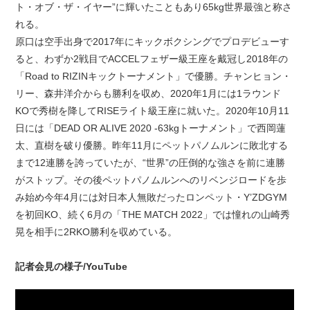
ト・オブ・ザ・イヤー”に輝いたこともあり65kg世界最強と称さ
れる。
原口は空手出身で2017年にキックボクシングでプロデビューす
ると、わずか2戦目でACCELフェザー級王座を戴冠し2018年の
「Road to RIZINキックトーナメント」で優勝。チャンヒョン・
リー、森井洋介からも勝利を収め、2020年1月には1ラウンド
KOで秀樹を降してRISEライト級王座に就いた。2020年10月11
日には「DEAD OR ALIVE 2020 -63kgトーナメント」で西岡蓮
太、直樹を破り優勝。昨年11月にペットパノムルンに敗北する
まで12連勝を誇っていたが、“世界”の圧倒的な強さを前に連勝
がストップ。その後ペットパノムルンへのリベンジロードを歩
み始め今年4月には対日本人無敗だったロンペット・Y’ZDGYM
を初回KO、続く6月の「THE MATCH 2022」では憧れの山崎秀
晃を相手に2RKO勝利を収めている。
記者会見の様子/YouTube