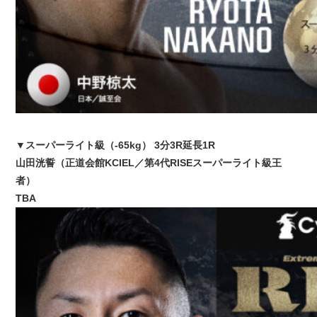
▼スーパーライト級（-65kg） 3分3R延長1R
山田洸誓（正道会館KCIEL／第4代RISEスーパーライト級王
者）
TBA