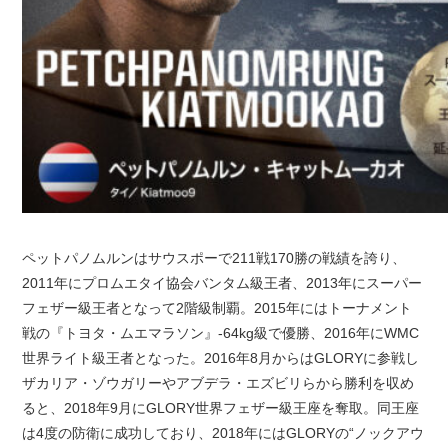
ペットパノムルンはサウスポーで211戦170勝の戦績を誇り、
2011年にプロムエタイ協会バンタム級王者、2013年にスーパー
フェザー級王者となって2階級制覇。2015年にはトーナメント
戦の『トヨタ・ムエマラソン』-64kg級で優勝、2016年にWMC
世界ライト級王者となった。2016年8月からはGLORYに参戦し
ザカリア・ゾウガリーやアブデラ・エズビリらから勝利を収め
ると、2018年9月にGLORY世界フェザー級王座を奪取。同王座
は4度の防衛に成功しており、2018年にはGLORYの“ノックアウ