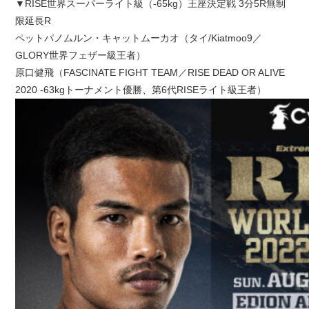
▼RISE世界スーパーライト級（-65kg）王座決定戦 3分5R無制
限延長R
ペットパノムルン・キャットムーカオ（タイ/Kiatmoo9／
GLORY世界フェザー級王者）
原口健飛（FASCINATE FIGHT TEAM／RISE DEAD OR ALIVE
2020 -63kgトーナメント優勝、第6代RISEライト級王者）