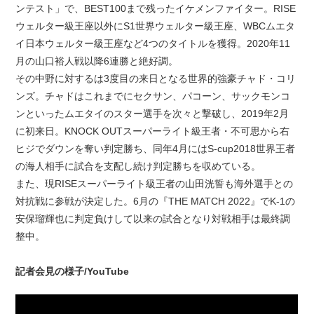
ンテスト」で、BEST100まで残ったイケメンファイター。RISE
ウェルター級王座以外にS1世界ウェルター級王座、WBCムエタ
イ日本ウェルター級王座など4つのタイトルを獲得。2020年11
月の山口裕人戦以降6連勝と絶好調。
その中野に対するは3度目の来日となる世界的強豪チャド・コリ
ンズ。チャドはこれまでにセクサン、パコーン、サックモンコ
ンといったムエタイのスター選手を次々と撃破し、2019年2月
に初来日。KNOCK OUTスーパーライト級王者・不可思から右
ヒジでダウンを奪い判定勝ち、同年4月にはS-cup2018世界王者
の海人相手に試合を支配し続け判定勝ちを収めている。
また、現RISEスーパーライト級王者の山田洸誓も海外選手との
対抗戦に参戦が決定した。6月の『THE MATCH 2022』でK-1の
安保瑠輝也に判定負けして以来の試合となり対戦相手は最終調
整中。
記者会見の様子/YouTube