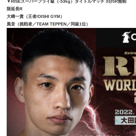
▼RISEスーパーフライ級（-53kg）タイトルマッチ 3分5R無制
限延長R
大﨑一貴（王者/OISHI GYM）
風音（挑戦者／TEAM TEPPEN／同級1位）