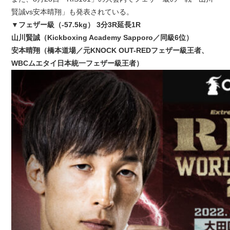
賢誠vs安本晴翔」も発表されている。
▼フェザー級（-57.5kg） 3分3R延長1R
山川賢誠（Kickboxing Academy Sapporo／同級6位）
安本晴翔（橋本道場／元KNOCK OUT-REDフェザー級王者、
WBCムエタイ日本統一フェザー級王者）