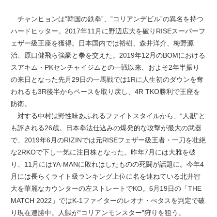
チャンヒョンは”韓国の鉄拳”、”コリアンデビル”の異名を持つ
ハードヒッター。2017年11月に野辺広大を破りRISEスーパーフ
ェザー級王座を獲得。日本国内では裕樹、森井洋介、梅野源
治、原口健飛ら強豪と拳を交えた。2019年12月のBOMにおける
スアキム・PKセンチャイジムとの一戦以来、およそ2年半振り
の来日となった先月29日の一馬戦では1Rに人生初のダウンを奪
われるも3R後半からペースを取り戻し、4R TKO勝利で王座を
防衛。
対する中村は野性味あふれるファイトスタイルから、“人獣”と
も評される26歳。日本拳法仕込みの爆発的な攻撃が最大の武器
で、2019年6月のRIZINでは元RISEフェザー級王者・一刀を壮絶
な2RKOで下し一気に注目株となった。昨年7月には大雅を破
り、11月にはYA-MANに敗れはしたものの死闘が話題に。今年4
月には長らくライト級ランキング上位に名を連ねている北井智
大を華麗なカウンターの左ストレートでKO。6月19日の「THE
MATCH 2022」ではK-1ファイターのレオナ・ぺタスを判定で破
り現在連勝中。人獣が“コリアンモンスター”狩りを狙う。