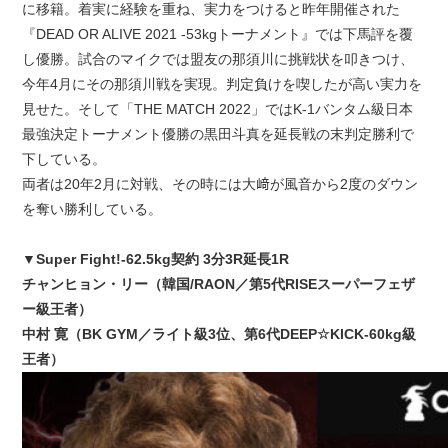
に移籍。着実に経験を重ね、実力をつけると昨年開催された
『DEAD OR ALIVE 2021 -53kgトーナメント』では下馬評を覆
し優勝。試合のマイクでは盟友の那須川に挑戦状を叩きつけ、
今年4月にその那須川戦を実現。判定負けを喫したが高い実力を
見せた。そして「THE MATCH 2022」ではK-1バンタム級日本
最強決定トーナメント優勝の黒田斗真を延長戦の末判定勝利で
下している。
両者は20年2月に対戦、その時には大﨑が風音から2度のダウン
を奪い勝利している。
▼Super Fight!-62.5kg契約 3分3R延長1R
チャンヒョン・リー（韓国/RAON／第5代RISEスーパーフェザ
ー級王者）
中村 寛（BK GYM／ライト級3位、第6代DEEP☆KICK-60kg級
王者）