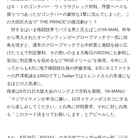
はＫ－１のゴンナパー・ウィラサクレック対戦。序盤ペースも
握りつつあったがゴンナパーの豪快な1撃に沈んでしまった。こ
の大田区大会で“ THE PRINCE”の復活劇か！？
対するはいま格闘技界でバズる男と言えばこのYA-MAN。昨年
から導入されたオープンフィンガーグローブマッチで一気に頭
角を現すと、通常のグローブマッチでも中村寛と激闘を繰り広
げたうえで判定勝利。その勢いのまま大晦日のRIZINにも参戦し
皇治に判定勝ちを収めるなど“RISEドリーム”を体現。今年に入
ってからも4月に地下格闘技出身の伊藤澄哉、6月にK-1ファイタ
ーの芦澤竜誠を1RKOで下しTwitterではトレンド入りの常連にな
るほどの人気者に。
両者は8月21日大阪大会のリング上で舌戦を展開。YA-MANが
「マジでイケメンが本当に嫌い。10月イケメンボコボコにする
から楽しみしてください」と白鳥に対戦要求。それに対し白鳥
も「このカード決まりでお願いします」とアピールした。
また、8月28日「RIS161」の大会内でフェザー級の一戦「山川