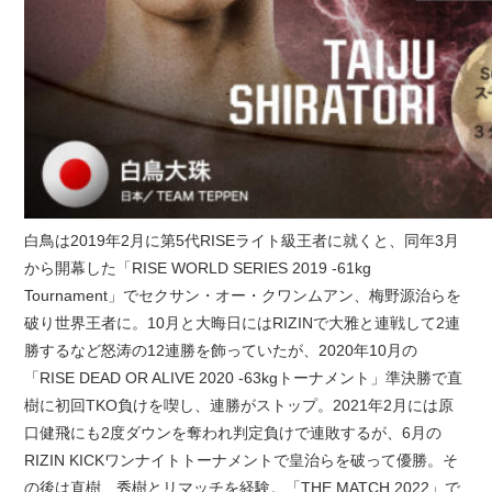
白鳥は2019年2月に第5代RISEライト級王者に就くと、同年3月
から開幕した「RISE WORLD SERIES 2019 -61kg
Tournament」でセクサン・オー・クワンムアン、梅野源治らを
破り世界王者に。10月と大晦日にはRIZINで大雅と連戦して2連
勝するなど怒涛の12連勝を飾っていたが、2020年10月の
「RISE DEAD OR ALIVE 2020 -63kgトーナメント」準決勝で直
樹に初回TKO負けを喫し、連勝がストップ。2021年2月には原
口健飛にも2度ダウンを奪われ判定負けで連敗するが、6月の
RIZIN KICKワンナイトトーナメントで皇治らを破って優勝。そ
の後は直樹、秀樹とリマッチを経験。「THE MATCH 2022」で