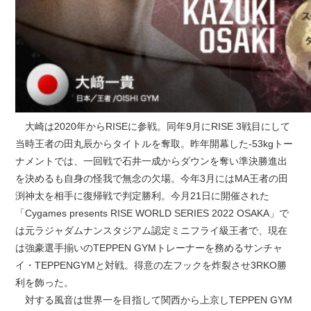
大崎は2020年からRISEに参戦。同年9月にRISE 3戦目にして
当時王者の田丸辰からタイトルを奪取。昨年開幕した-53kgトー
ナメントでは、一回戦で石井一成からダウンを奪い準決勝進出
を決めるも自身の怪我で無念の欠場。今年3月にはMA王者の田
渕神太を相手に復帰戦で判定勝利。今月21日に開催された
「Cygames presents RISE WORLD SERIES 2022 OSAKA」で
は元ラジャダムナンスタジアム認定ミニフライ級王者で、現在
は強豪選手揃いのTEPPEN GYMトレーナーを務めるサンチャ
イ・TEPPENGYMと対戦。得意の左フックを炸裂させ3RKO勝
利を飾った。
対する風音は世界一を目指して関西から上京しTEPPEN GYM