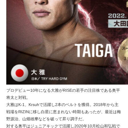
プロデビュー10年になる大雅がRISEの若手の注目株である奥平
将太と対戦。
大雅はK-1、Krsuhで活躍し2本のベルトを獲得。2018年から主
戦場をRIZINに移し白星に恵まれない時期もあったが、最近は梅
野源治、山畑雄摩などを破って昇り調子だ。
対する奥平はジュニアキックで活躍し2020年10月松山和弘戦で