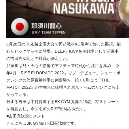
8月28日のRISE後楽園大会で再起戦をKO勝利で飾った那須川龍
心がビッグマッチに登場。DEEP☆KICKを主戦場として活躍中
の吉田亮汰朗との対戦が決定した。
那須川は兄・天心の影響でアマチュア時代から注目を集め、今
年4月「RISE ELDORADO 2022」でプロデビュー。シュートボ
クシングの笠原直希相手に判定勝ち。続く6月には『THE
MATCH 2022』の大舞台に抜擢され東京ドームのリングにも上
がっている。
対する吉田は中村寛擁するBK GYM所属の26歳。左ストレート
を得意とし、今回念願のRISE出場を果たす。
■吉田亮汰朗コメント
こんにちはBK GYMの吉田亮汰朗です。