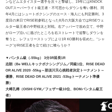
ンなどムエタイスター選手を次々と撃破し、19年にはKNOCK
OUTスーパーライト級王者・不可思からダウンを奪い勝利、同
年4月にはシュートボクシングのエース・海人にも判定勝利。3
度目の来日でRISE初参戦となった8月の大阪大会ではRISEウェ
ルター級王者の中野椋太と対戦。右アッパーで攻め立て、中野
がロープ沿いに逃げたところを右ストレートで追撃しダウンを
奪うと、レフェリーストップにより1R KO勝利を収めた。“シャ
ーク”がRISE王者を立て続けに喰らうか？
▼バンタム級（-55kg） 3分3R延長1R
志朗（Be WELLキックボクシングジム／同級1位、RISE DEAD
OR ALIVE 2020 -55kg～那須川天心挑戦者決定トーナメント～
優勝、RISE DEAD OR ALIVE 2021 -53kgトーナメント準優
勝）
大﨑孔稀（OISHI GYM／フェザー級10位、BOMバンタム級王
者）