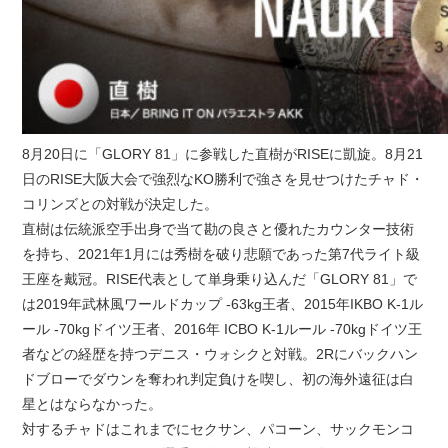
8月20日に「GLORY 81」に参戦した直樹がRISEに凱旋。8月21
日のRISE大阪大会で強烈なKO勝利で強さを見せつけたチャド・
コリンズとの対戦が決定した。
直樹は伝統派空手出身で当て勘の良さと優れたカウンター技術
を持ち、2021年1月には秀樹を破り悲願であった第7代ライト級
王座を戴冠。RISE代表として単身乗り込んだ「GLORY 81」で
は2019年武林風ワールドカップ -63kg王者、2015年IKBO K-1ル
ール -70kgドイツ王者、2016年 ICBO K-1ルール -70kgドイツ王
者などの経歴を持つデニス・ウォシクと対戦。2Rにバックハン
ドブローでダウンを奪われ判定負けを喫し、初の海外遠征は白
星とはならなかった。
対するチャドはこれまでにセクサン、パコーン、サックモンコ