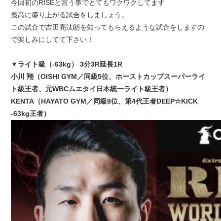
今回初のRISEと言う事でとてもワクワクしてます
最高に盛り上がる試合をしましょう。
この試合で吉田亮汰朗を知ってもらえるような試合をしますの
で楽しみにしてて下さい！
▼ライト級（-63kg） 3分3R延長1R
小川 翔（OISHI GYM／同級5位、ホーストカップスーパーライ
ト級王者、元WBCムエタイ日本統一ライト級王者）
KENTA（HAYATO GYM／同級8位、第4代王者DEEP☆KICK
-63kg王者）