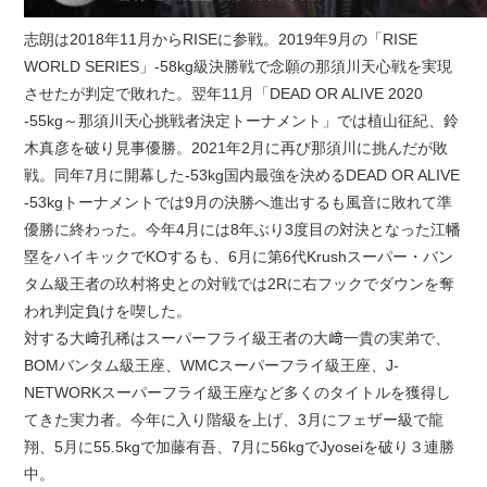
志朗は2018年11月からRISEに参戦。2019年9月の「RISE
WORLD SERIES」-58kg級決勝戦で念願の那須川天心戦を実現
させたが判定で敗れた。翌年11月「DEAD OR ALIVE 2020
-55kg～那須川天心挑戦者決定トーナメント」では植山征紀、鈴
木真彦を破り見事優勝。2021年2月に再び那須川に挑んだが敗
戦。同年7月に開幕した-53kg国内最強を決めるDEAD OR ALIVE
-53kgトーナメントでは9月の決勝へ進出するも風音に敗れて準
優勝に終わった。今年4月には8年ぶり3度目の対決となった江幡
塁をハイキックでKOするも、6月に第6代Krushスーパー・バン
タム級王者の玖村将史との対戦では2Rに右フックでダウンを奪
われ判定負けを喫した。
対する大﨑孔稀はスーパーフライ級王者の大﨑一貴の実弟で、
BOMバンタム級王座、WMCスーパーフライ級王座、J-
NETWORKスーパーフライ級王座など多くのタイトルを獲得し
てきた実力者。今年に入り階級を上げ、3月にフェザー級で龍
翔、5月に55.5kgで加藤有吾、7月に56kgでJyoseiを破り３連勝
中。