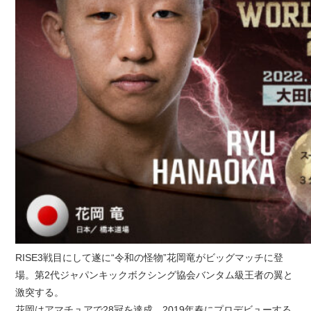
RISE3戦目にして遂に“令和の怪物”花岡竜がビッグマッチに登
場。第2代ジャパンキックボクシング協会バンタム級王者の翼と
激突する。
花岡はアマチュアで28冠を達成。2019年春にプロデビューする