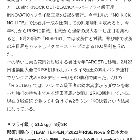
と、18歳でKNOCK OUT-BLACKスーパーフライ級王座、
INNOVATIONフライ級王座の2冠を獲得。今年1月の『NO KICK
NO LIFE』では石井一成を圧倒しての判定勝利を収めると、今
年6月からRISEに参戦。初戦から強豪の滉大を下し注目を集め
ると、8月28日の「RISE161」では政所仁と対戦。飛び膝で政所
の左目尻をカットしドクターストップによるTKO勝利を収め
た。
その勢いに乗る花岡と対戦する翼は今年TARGETに移籍。2月23
日後楽園大会でRISE初参戦しムエタイ5冠王の鳩をパンチ連打
でリングに沈めRISEデビュー戦をKO勝利で飾った。7月の
「RISE160」では、バンタム級王者の鈴木真彦からダウンを奪
った強打の持ち主である溜田蒼馬と対戦し2RKO勝利している。
現在３戦連続で勝っても負けても2ラウンドKO決着という結果
になっている。
▼フライ級（-51.5kg） 3分3R
那須川龍心（TEAM TEPPEN／2021年RISE Nova 全日本大会