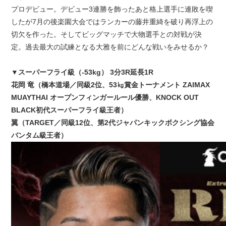
プロデビュー。デビュー3連勝を飾ったあと格上選手に連敗を喫
したが7月の後楽園大会ではランカーの藤井重綺を破り再浮上の
切欠を作った。そしてビッグマッチで大物選手との対戦が決
定。過去最大の試練となる大雅を前にどんな戦いをみせるか？
▼スーパーフライ級（-53kg） 3分3R延長1R
花岡 竜（橋本道場／同級2位、53㎏賞金トーナメント ZAIMAX
MUAYTHAI オープンフィンガールール優勝、KNOCK OUT
BLACK初代スーパーフライ級王者）
翼（TARGET／同級12位、第2代ジャパンキックボクシング協会
バンタム級王者）