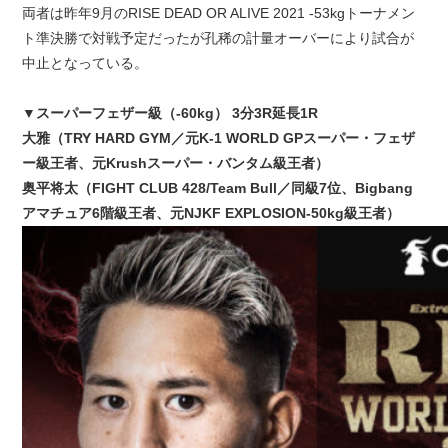
両者は昨年9月のRISE DEAD OR ALIVE 2021 -53kgトーナメン
ト準決勝で対戦予定だったが孔稀の計量オーバーにより試合が
中止となっている。
▼スーパーフェザー級（-60kg） 3分3R延長1R
大雅（TRY HARD GYM／元K-1 WORLD GPスーパー・フェザ
ー級王者、元Krushスーパー・バンタム級王者）
奥平将太（FIGHT CLUB 428/Team Bull／同級7位、Bigbang
アマチュア6階級王者、元NJKF EXPLOSION-50kg級王者）