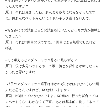
–ちなみにペットパノムルンとアダムチャックの試合はご覧にな
ったんですか？
原口
それは見ましたね。あんまり参考にならなかったです
ね。俺あんなペットみたいにミドルキック蹴れないんで。
–ちなみにその試合と自分の試合を比べたらどっちの方が善戦し
てました？
原口
それは2回目の僕ですね。1回目はまぁ無理でしたけど
(笑)。
–そう考えるとアダムチャック恐るに足らずと？
原口
僕は多分ペットとやって唯一腕とか背中とか赤くならん
かったと思いますね。
–相手のアダムチャック選手は確かKO負けがほぼないくらい頑
丈だと思うんですけど、KOは狙いますか？
原口
KO狙っていかないですよ。KO狙いに行った試合ってロ
ンペットくらいしかなくて正直。あとは基本的に倒してるって