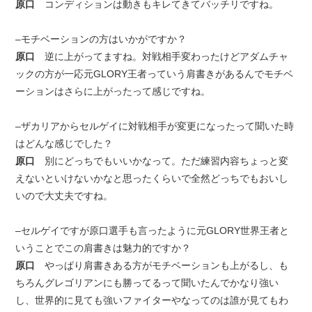
原口
コンディションは動きもキレてきてバッチリですね。
–モチベーションの方はいかがですか？
原口
逆に上がってますね。対戦相手変わったけどアダムチャ
ックの方が一応元GLORY王者っていう肩書きがあるんでモチベ
ーションはさらに上がったって感じですね。
–ザカリアからセルゲイに対戦相手が変更になったって聞いた時
はどんな感じでした？
原口
別にどっちでもいいかなって。ただ練習内容ちょっと変
えないといけないかなと思ったくらいで全然どっちでもおいし
いので大丈夫ですね。
–セルゲイですが原口選手も言ったように元GLORY世界王者と
いうことでこの肩書きは魅力的ですか？
原口
やっぱり肩書きある方がモチベーションも上がるし、も
ちろんグレゴリアンにも勝ってるって聞いたんでかなり強い
し、世界的に見ても強いファイターやなってのは誰が見てもわ