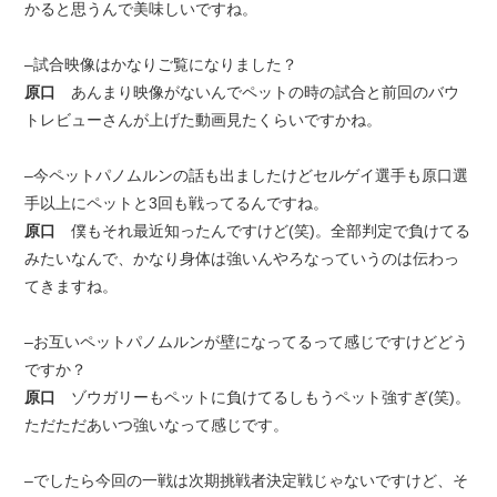
かると思うんで美味しいですね。
–試合映像はかなりご覧になりました？
原口
あんまり映像がないんでペットの時の試合と前回のバウ
トレビューさんが上げた動画見たくらいですかね。
–今ペットパノムルンの話も出ましたけどセルゲイ選手も原口選
手以上にペットと3回も戦ってるんですね。
原口
僕もそれ最近知ったんですけど(笑)。全部判定で負けてる
みたいなんで、かなり身体は強いんやろなっていうのは伝わっ
てきますね。
–お互いペットパノムルンが壁になってるって感じですけどどう
ですか？
原口
ゾウガリーもペットに負けてるしもうペット強すぎ(笑)。
ただただあいつ強いなって感じです。
–でしたら今回の一戦は次期挑戦者決定戦じゃないですけど、そ