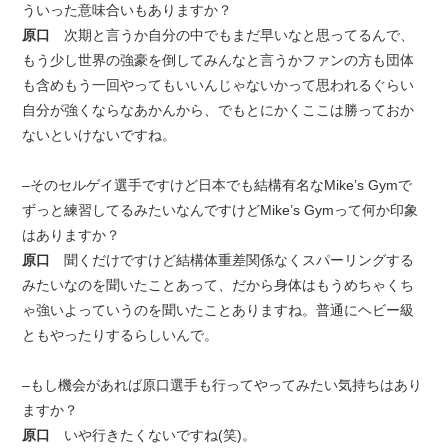
ういった意味合いもありますか？
原口
次期と言うか自分の中でもまだ早いなと思ってるんで、
もう少し世界の強豪を倒してみんなと言うかファンの方も団体
も含めもう一回やってもいいんじゃないかって思われるぐらい
自分が強くならなあかんから、でもとにかくここは勝っておか
ないといけないですね。
–そのセルゲイ選手ですけど日本でも結構有名なMike’s Gymで
ずっと練習してるみたいなんですけどMike’s Gymって何か印象
はありますか？
原口
聞くだけですけど結構体重差関係なくスパーリングする
みたいなのを聞いたことあって、だから身体はもうめちゃくち
ゃ強いよっていうのを聞いたことありますね。普通にヘビー級
ともやったりするらしいんで。
–もし機会があれば原口選手も行ってやってみたい気持ちはあり
ますか？
原口
いや行きたくないですね(笑)。