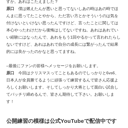
すか。あれはこたえました？
原口
僕は燃えたんが悪いと思ってないしあの時はあの時でほ
んまに思ってたことやから、ただ言い方とかそういうのは気を
付けないといけない思ったんですけど、言ったことに関しては
本心やったわけだから後悔はしてないですね。あれはあれでい
い経験にはなったんで、あれをもう1回やるかって言われたらし
ないですけど、あれはあれで自分の成長には繋がったんで結果
的には良かったのかなと思ってますね。
–最後にファンの皆様へメッセージをお願いします。
原口
今回はクリスマスってこともあるのでしっかりと6vs6、
日本人が全員勝てるように頑張って練習するんで皆さん応援よ
ろしくお願いします。そしてしっかり大将として面白い試合し
てバッチリ締めるんで、皆さん期待して下さい。お願いしま
す！
公開練習の模様は公式YouTubeで配信中です