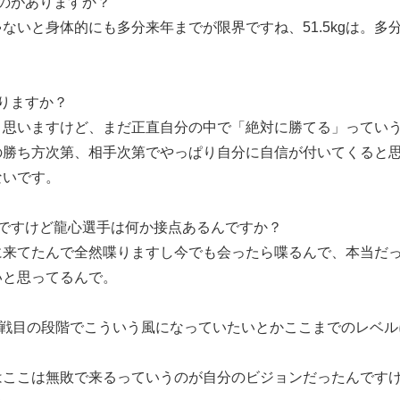
のがありますか？
ないと身体的にも多分来年までが限界ですね、51.5kgは。
りますか？
と思いますけど、まだ正直自分の中で「絶対に勝てる」ってい
の勝ち方次第、相手次第でやっぱり自分に自信が付いてくると
ないです。
ですけど龍心選手は何か接点あるんですか？
に来てたんで全然喋りますし今でも会ったら喋るんで、本当だ
いと思ってるんで。
5戦目の段階でこういう風になっていたいとかここまでのレベ
はここは無敗で来るっていうのが自分のビジョンだったんですけ