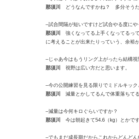
那須川
どうなんですかね？ 多分そう
–試合間隔が短いですけど試合やる度に
那須川
強くなってる上手くなってるっ
に考えることが出来たりっていう、余裕
–じゃあ今はもうリング上がったら結構視
那須川
視野は広い方だと思います。
–今の公開練習を見る限りでミドルキッ
那須川
減量とかしてるんで体重落ちて
–減量は今何キロぐらいですか？
那須川
今は朝起きて54.6（kg）と
–でもまだ成長期だからこれからどんど