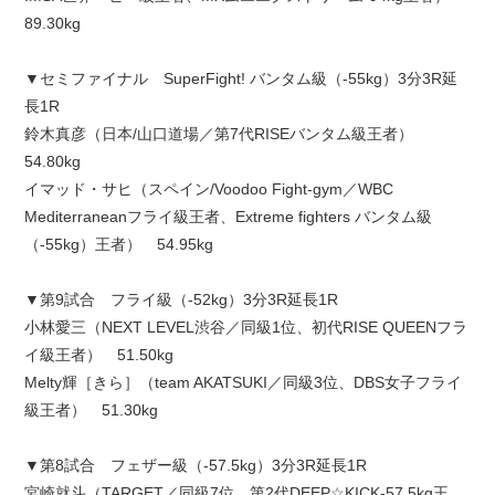
89.30kg
▼セミファイナル SuperFight! バンタム級（-55kg）3分3R延
長1R
鈴木真彦（日本/山口道場／第7代RISEバンタム級王者）
54.80kg
イマッド・サヒ（スペイン/Voodoo Fight-gym／WBC
Mediterraneanフライ級王者、Extreme fighters バンタム級
（-55kg）王者） 54.95kg
▼第9試合 フライ級（-52kg）3分3R延長1R
小林愛三（NEXT LEVEL渋谷／同級1位、初代RISE QUEENフラ
イ級王者） 51.50kg
Melty輝［きら］（team AKATSUKI／同級3位、DBS女子フライ
級王者） 51.30kg
▼第8試合 フェザー級（-57.5kg）3分3R延長1R
宮崎就斗（TARGET／同級7位、第2代DEEP☆KICK-57.5kg王