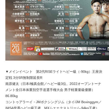
▼メインイベント 第2代RISEライトヘビー級（-90kg）王座決
定戦 3分5R無制限延長R
南原健太（日本/極真会館／ヘビー級3位、2022オープントーナ
メント全日本体重別空手道選手権大会 男子軽重量級優勝）
86.80kg
コントゥアラーイ・JMボクシングジム（タイ/JM Boxinggym／
IMSA世界ヘビー級王者、MXムエエクストリーム-94kg王者）