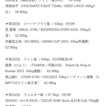
津留純平（FASCINATE FIGHT TEAM／DEEP☆KICK−60kg7
位） 59.80kg
▼第3試合 スーパーフライ級（-53kg）3分3R
星 憂雅（IDEAL GYM／初代KROSS×OVER KICK -53kg王
者） 52.90kg
伊藤琉之助（EX ARES／JAPAN CUP 2022 -55kg準優勝）
52.95kg
▼第2試合 ライト級（-63kg）3分3R延長1R
陽勇［ひゅう］（TEAM3K／同級15位、Stand Up King of
Rookie 2022 -65kg優勝） 62.80kg
奥山雅仁（OISHI GYM／CKC2023 -63kgトーナメント優勝、S-
BATTLEライト級王者） 62.95kg
▼第1試合 ウェルター級（-67.5kg）3分3R
SHOGO（A☆R KICK!／2021年 RISE Nova 全日本大会-70kg級