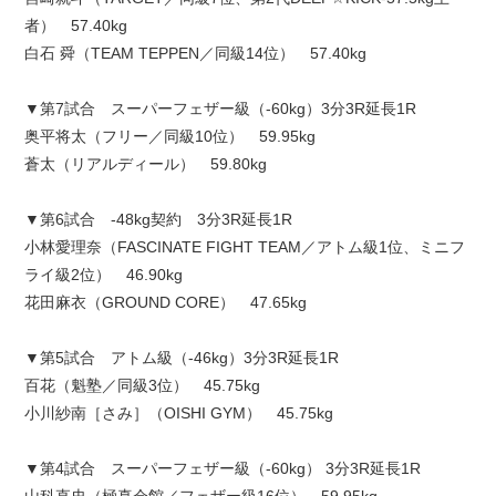
者） 57.40kg
白石 舜（TEAM TEPPEN／同級14位） 57.40kg
▼第7試合 スーパーフェザー級（-60kg）3分3R延長1R
奥平将太（フリー／同級10位） 59.95kg
蒼太（リアルディール） 59.80kg
▼第6試合 -48kg契約 3分3R延長1R
小林愛理奈（FASCINATE FIGHT TEAM／アトム級1位、ミニフ
ライ級2位） 46.90kg
花田麻衣（GROUND CORE） 47.65kg
▼第5試合 アトム級（-46kg）3分3R延長1R
百花（魁塾／同級3位） 45.75kg
小川紗南［さみ］（OISHI GYM） 45.75kg
▼第4試合 スーパーフェザー級（-60kg） 3分3R延長1R
山科直史（極真会館／フェザー級16位） 59.95kg