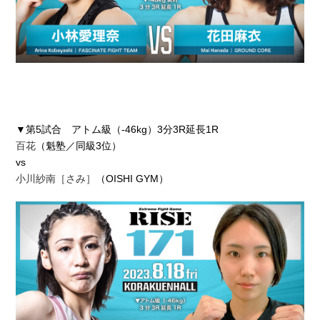
▼第5試合 アトム級（-46kg）3分3R延長1R
百花
（魁塾／同級3位）
vs
小川紗南［さみ］
（OISHI GYM）