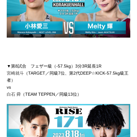
▼第8試合 フェザー級（-57.5kg）3分3R延長1R
宮崎就斗
（TARGET／同級7位、第2代DEEP☆KICK-57.5kg級王
者）
vs
白石 舜
（TEAM TEPPEN／同級13位）