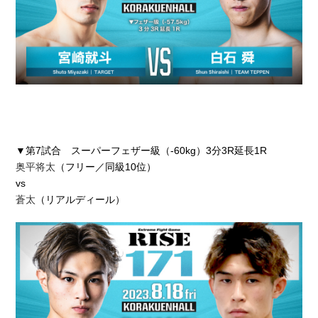
▼第7試合 スーパーフェザー級（-60kg）3分3R延長1R
奥平将太
（フリー／同級10位）
vs
蒼太
（リアルディール）