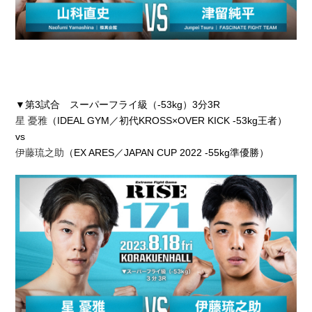
▼第3試合 スーパーフライ級（-53kg）3分3R
星 憂雅
（IDEAL GYM／初代KROSS×OVER KICK -53kg王者）
vs
伊藤琉之助
（EX ARES／JAPAN CUP 2022 -55kg準優勝）