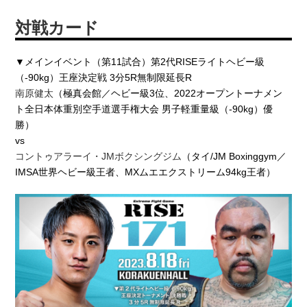
対戦カード
▼メインイベント（第11試合）第2代RISEライトヘビー級
（-90kg）王座決定戦 3分5R無制限延長R
南原健太
（極真会館／ヘビー級3位、2022オープントーナメン
ト全日本体重別空手道選手権大会 男子軽重量級（-90kg）優
勝）
vs
コントゥアラーイ・JMボクシングジム
（タイ/JM Boxinggym／
IMSA世界ヘビー級王者、MXムエエクストリーム94kg王者）