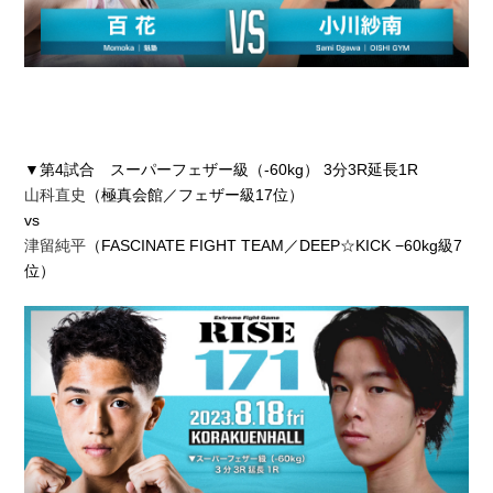
▼第4試合 スーパーフェザー級（-60kg） 3分3R延長1R
山科直史
（極真会館／フェザー級17位）
vs
津留純平
（FASCINATE FIGHT TEAM／DEEP☆KICK −60kg級7
位）