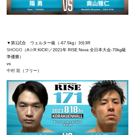
▼第1試合 ウェルター級（-67.5kg）3分3R
SHOGO
（A☆R KICK!／2021年 RISE Nova 全日本大会-70kg級
準優勝）
vs
中村 龍
（フリー）