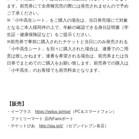
ます。前売券にて全席種完売の際には発売されませんので予め
ご了承ください。
※「小中高生シート」をご購入の場合は、当日券売場にて対象
となるご本人様同伴の上で、年齢の確認できる身分証明書（学
生証・健康保険証など）をご提示ください。
※前売券で事前に購入されたチケットと当日にのみ発売される
「小中高生シート」を別々に購入された場合は、連番でのご用
意は致しかねます。連番を希望される場合は、前売券または当
日券でまとめてのご購入をお願い致します。前売券での購入は
「小中高生」のお客様でも前売料金となります。
【販売】
・イープラス
https://eplus.jp/rise/
（PC＆スマートフォン）
ファミリーマート 店内Famiポート
・チケットぴあ
http://pia.jp/t/
（セブンイレブン各店）