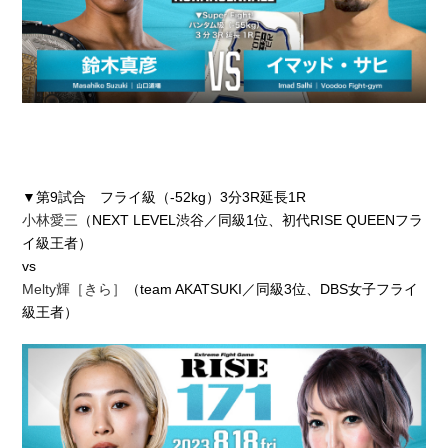
▼第9試合 フライ級（-52kg）3分3R延長1R
小林愛三
（NEXT LEVEL渋谷／同級1位、初代RISE QUEENフラ
イ級王者）
vs
Melty輝［きら］
（team AKATSUKI／同級3位、DBS女子フライ
級王者）