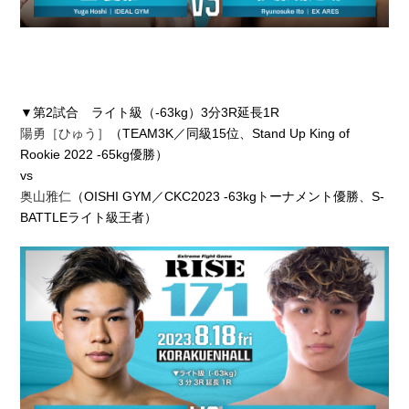
▼第2試合 ライト級（-63kg）3分3R延長1R
陽勇［ひゅう］
（TEAM3K／同級15位、Stand Up King of
Rookie 2022 -65kg優勝）
vs
奥山雅仁
（OISHI GYM／CKC2023 -63kgトーナメント優勝、S-
BATTLEライト級王者）