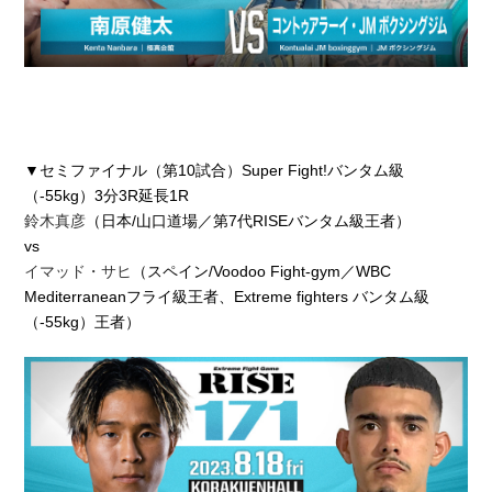
▼セミファイナル（第10試合）Super Fight!バンタム級
（-55kg）3分3R延長1R
鈴木真彦
（日本/山口道場／第7代RISEバンタム級王者）
vs
イマッド・サヒ
（スペイン/Voodoo Fight-gym／WBC
Mediterraneanフライ級王者、Extreme fighters バンタム級
（-55kg）王者）