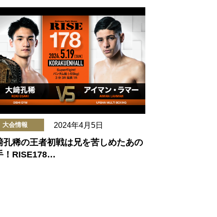
2024年4月5日
大会情報
﨑孔稀の王者初戦は兄を苦しめたあの
！RISE178…