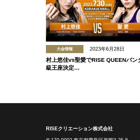
2023年6月28日
大会情報
村上悠佳vs聖愛でRISE QUEENバン
級王座決定…
RISEクリエーション株式会社