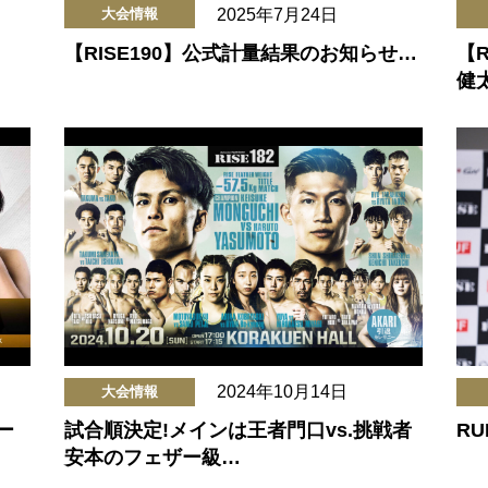
2025年7月24日
大会情報
【RISE190】公式計量結果のお知らせ…
【R
健
2024年10月14日
大会情報
ー
試合順決定!メインは王者門口vs.挑戦者
RU
安本のフェザー級…