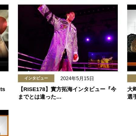
2024年5月15日
インタビュー
ts
【RISE178】實方拓海インタビュー『今
大
までとは違った…
選手