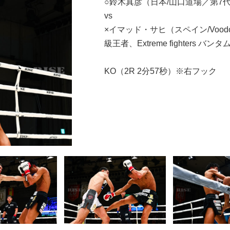
○鈴木真彦（日本/山口道場／第7代
vs
×イマッド・サヒ（スペイン/Voodoo F
級王者、Extreme fighters バン
KO（2R 2分57秒）※右フック