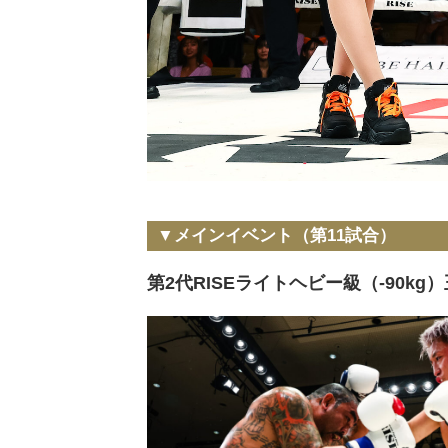
▼メインイベント（第11試合）
第2代RISEライトヘビー級（-90kg