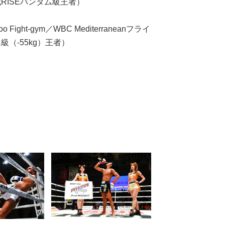
RISEバンタム級王者）
ight-gym／WBC Mediterraneanフライ
タム級（-55kg）王者）