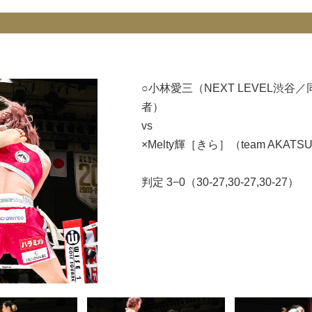
○小林愛三（NEXT LEVEL渋谷／
者）
vs
×Melty輝［きら］（team AK
判定 3−0（30-27,30-27,30-27）