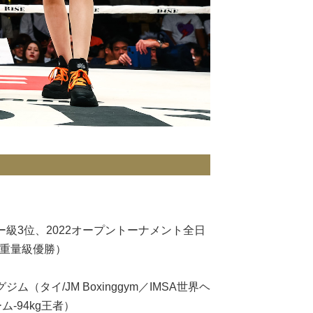
ー級3位、2022オープントーナメント全日
軽重量級優勝）
（タイ/JM Boxinggym／IMSA世界ヘ
-94kg王者）