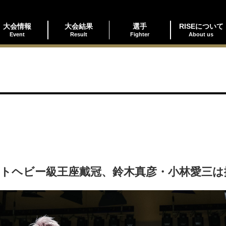
大会情報
大会結果
選手
RISEについて
Event
Result
Fighter
About us
イトヘビー級王座戴冠、鈴木真彦・小林愛三は