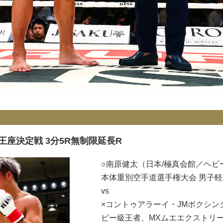
）王座決定戦 3分5R無制限延長R
○南原健太（日本/極真会館／ヘビ
本体重別空手道選手権大会 男子
vs
×コントゥアラーイ・JMボクシングジム
ビー級王者、MXムエエクストリーム