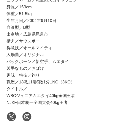
ニックネーム／尾道のスカイドラゴン
身長／163cm
体重／51.5kg
生年月日／2004年9月10日
血液型／B型
出身地／広島県尾道市
構え／サウスポー
得意技／オールマイティ
入場曲／オリジナル
バックボーン／新空手、ムエタイ
苦手なもの／おばけ
趣味・特技／釣り
戦歴／18戦11勝5敗1分1NC（3KO）
タイトル／
WBCジュニアムエタイ40kg全国王者
NJKF日本統一全国大会40kg王者