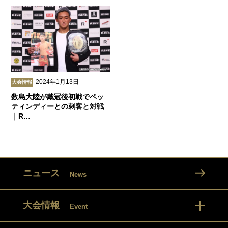
2024年1月13日
大会情報
数島大陸が戴冠後初戦でペッ
ティンディーとの刺客と対戦
｜R…
ニュース
News
大会情報
Event