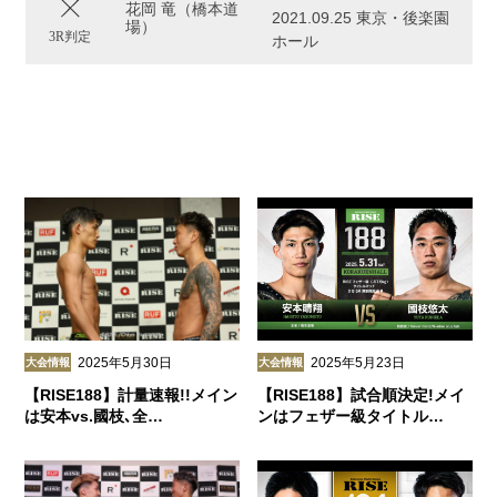
花岡 竜（橋本道
2021.09.25 東京・後楽園
場）
3R判定
ホール
2025年5月30日
2025年5月23日
大会情報
大会情報
【RISE188】計量速報!!メイン
【RISE188】試合順決定!メイ
は安本vs.國枝､全…
ンはフェザー級タイトル…