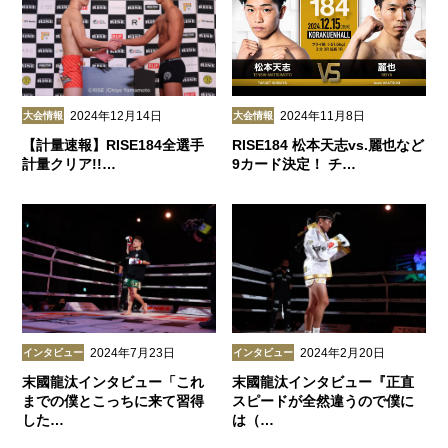
2024年12月14日
2024年11月8日
大会情報
大会情報
【計量速報】RISE184全選手
RISE184 松本天志vs.麗也など
計量クリア!!…
9カード決定！ チ…
2024年7月23日
2024年2月20日
インタビュー
インタビュー
末國龍汰インタビュー「これ
末國龍汰インタビュー『正直
までの僕とこっちに来て習得
スピードが全然違うので僕に
した…
は（…