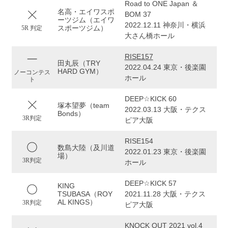
Road to ONE Japan ＆
名高・エイワスポ
BOM 37
ーツジム（エイワ
2022.12.11 神奈川・横浜
スポーツジム）
5R 判定
大さん橋ホール
RISE157
田丸辰（TRY
2022.04.24 東京・後楽園
HARD GYM）
ノーコンテス
ホール
ト
DEEP☆KICK 60
塚本望夢（team
2022.03.13 大阪・テクス
Bonds）
3R判定
ピア大阪
RISE154
数島大陸（及川道
2022.01.23 東京・後楽園
場）
3R判定
ホール
DEEP☆KICK 57
KING
TSUBASA（ROY
2021.11.28 大阪・テクス
AL KINGS）
3R判定
ピア大阪
KNOCK OUT 2021 vol.4