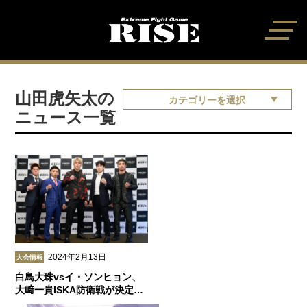
山田虎矢太の
カテゴリーを選択
ニュース一覧
2024年2月13日
大会情報
白鳥大珠vsイ・ソンヒョン、
大﨑一貴ISKA防衛戦が決定…