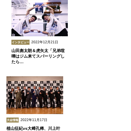
2022年12月21日
インタビュー
山田彪太朗＆虎矢太「兄弟喧
嘩はジム来てスパーリングし
たら…
2022年11月17日
大会情報
植山征紀vs大﨑孔稀、川上叶