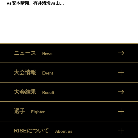
vs安本晴翔、有井渚海vs山…
ニュース
News
大会情報
Event
大会結果
Result
選手
Fighter
RISEについて
About us