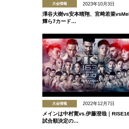
2023年10月3日
大会情報
澤谷大樹vs安本晴翔、宮﨑若菜vsMel
輝ら7カード…
2022年12月7日
大会情報
メインは中村寛vs.伊藤澄哉｜RISE16
試合順決定の…