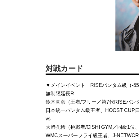
対戦カード
▼メインイベント RISEバンタム級（-55
無制限延長R
鈴木真彦
（王者/フリー／第7代RISEバ
日本統一バンタム級王者、HOOST CU
vs
大﨑孔稀
（挑戦者/OISHI GYM／同級1
WMCスーパーフライ級王者、J-NETW