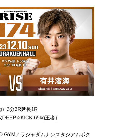
g）3分3R延長1R
EEP☆KICK-65kg王者）
ARD GYM／ラジャダムナンスタジアムボク