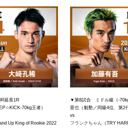
3R延長1R
▼第8試合 ミドル級（-70k
P☆KICK-70kg王者）
憂也
（魁塾／同級4位、第2代D
vs
 Up King of Rookie 2022
フランクちゃん
（TRY H