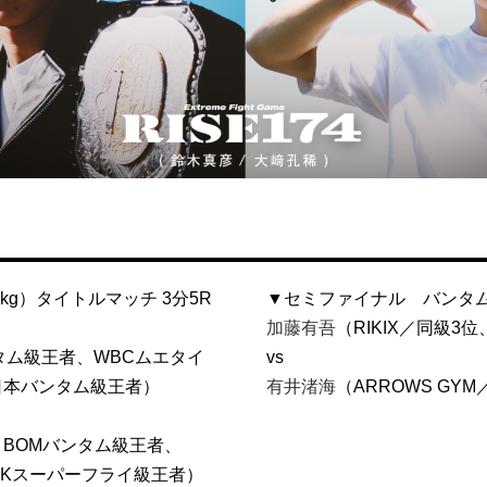
kg）タイトルマッチ 3分5R
▼セミファイナル バンタム級
加藤有吾
（RIKIX／同級
ンタム級王者、WBCムエタイ
vs
P日本バンタム級王者）
有井渚海
（ARROWS GY
位、BOMバンタム級王者、
ORKスーパーフライ級王者）