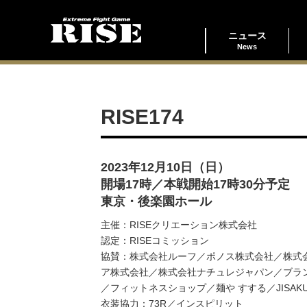
ニュース
News
RISE174
2023年12月10日（日）
開場17時／本戦開始17時30分予定
東京・後楽園ホール
主催：RISEクリエーション株式会社
認定：RISEコミッション
協賛：株式会社ルーフ／ポノス株式会社／株式会社
ア株式会社／株式会社ナチュレジャパン／ブランド買取O
／フィットネスショップ／麺や すする／JISAK
衣装協力：73R／インスピリット