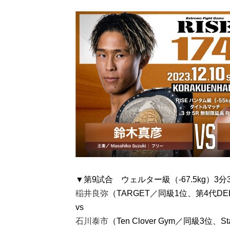
▼第9試合 ウェルター級（-67.5kg）3分
稲井良弥
（TARGET／同級1位、第4代DEE
vs
石川泰市
（Ten Clover Gym／同級3位、Stand