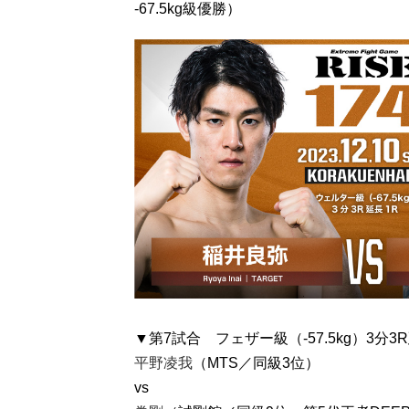
-67.5kg級優勝）
▼第7試合 フェザー級（-57.5kg）3分3
平野凌我
（MTS／同級3位）
vs