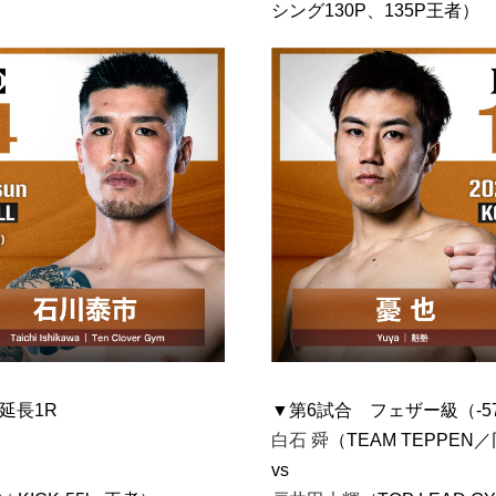
シング130P、135P王者）
R延長1R
▼第6試合 フェザー級（-57.
白石 舜
（TEAM TEPPEN
vs