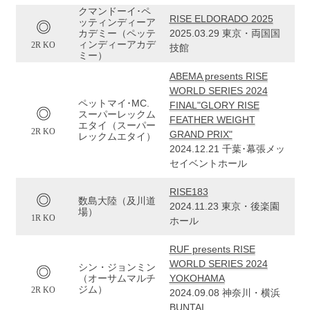
クマンドーイ･ペ
RISE ELDORADO 2025
ッティンディーア
カデミー（ペッテ
2025.03.29 東京・両国国
ィンディーアカデ
2R KO
技館
ミー）
ABEMA presents RISE
WORLD SERIES 2024
ペットマイ･MC.
FINAL"GLORY RISE
スーパーレックム
FEATHER WEIGHT
エタイ（スーパー
2R KO
GRAND PRIX"
レックムエタイ）
2024.12.21 千葉･幕張メッ
セイベントホール
RISE183
数島大陸（及川道
2024.11.23 東京・後楽園
場）
1R KO
ホール
RUF presents RISE
WORLD SERIES 2024
シン・ジョンミン
（オーサムマルチ
YOKOHAMA
ジム）
2R KO
2024.09.08 神奈川・横浜
BUNTAI