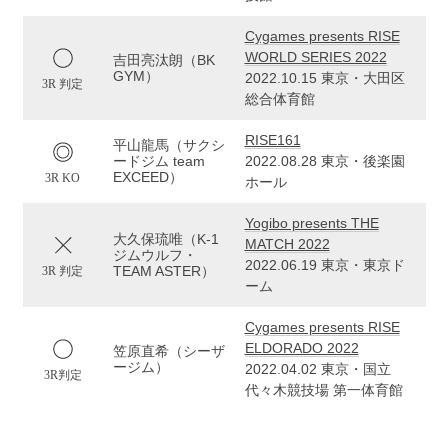
Cygames presents RISE
WORLD SERIES 2022
吉田亮汰朗（BK
GYM）
2022.10.15 東京・大田区
3R 判定
総合体育館
RISE161
平山龍馬（サクシ
ードジム team
2022.08.28 東京・後楽園
EXCEED）
3R KO
ホール
Yogibo presents THE
大久保琉唯（K-1
MATCH 2022
ジムウルフ・
2022.06.19 東京・東京ド
TEAM ASTER）
3R 判定
ーム
Cygames presents RISE
ELDORADO 2022
笠原直希（シーザ
ージム）
2022.04.02 東京・国立
3R判定
代々木競技場 第一体育館