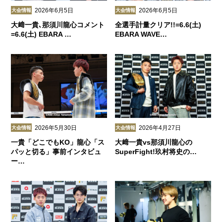
2026年6月5日
2026年6月5日
大会情報
大会情報
大﨑一貴､那須川龍心コメント
全選手計量クリア!!=6.6(土)
=6.6(土) EBARA …
EBARA WAVE…
2026年5月30日
2026年4月27日
大会情報
大会情報
一貴「どこでもKO」龍心「ス
大﨑一貴vs那須川龍心の
パッと切る」事前インタビュ
SuperFight!玖村将史の…
ー…