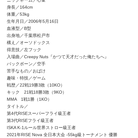
ニックネーム／心童
身長／164cm
体重／53kg
生年月日／2006年5月16日
血液型／B型
出身地／千葉県松戸市
構え／オーソドックス
得意技／左フック
入場曲／Creepy Nuts『かつて天才だった俺たちへ』
バックボーン／空手
苦手なもの／おばけ
趣味・特技／ゲーム
戦歴／22戦19勝3敗（10KO）
キック 21戦18勝3敗（9KO）
MMA 1戦1勝（1KO）
タイトル／
第4代RISEスーパーフライ級王者
第3代RISEフライ級王者
ISKA K-1ルール世界ストロー級王者
2021年RISE Nova 全日本大会 -55kg級トーナメント 優勝