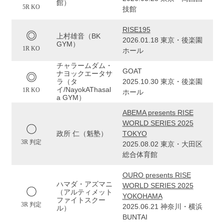
館）
5R KO
技館
RISE195
上村雄音（BK
2026.01.18 東京・後楽園
GYM）
1R KO
ホール
チャラームダム・
GOAT
ナヨックエータサ
ラ（タ
2025.10.30 東京・後楽園
イ/NayokAThasal
1R KO
ホール
a GYM）
ABEMA presents RISE
WORLD SERIES 2025
政所 仁（魁塾）
TOKYO
3R 判定
2025.08.02 東京・大田区
総合体育館
OURO presents RISE
ハマダ・アズマニ
WORLD SERIES 2025
（アルティメット
YOKOHAMA
ファイトスクー
3R 判定
2025.06.21 神奈川・横浜
ル）
BUNTAI