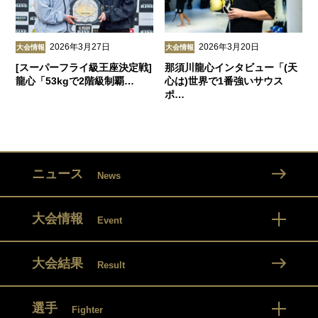
2026年3月27日
2026年3月20日
大会情報
大会情報
[スーパーフライ級王座決定戦]
那須川龍心インタビュー「(天
龍心「53kgで2階級制覇…
心は)世界で1番強いサウス
ポ…
ニュース
News
大会情報
Event
大会結果
Result
選手
Fighter