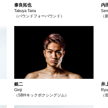
泰良拓也
内
Takuya Taira
Sen
（パウンドフォーパウンド）
（
銀二
井
Ginji
Ryu
（SBHキックボクシングジム）
（