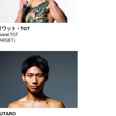
ヌワット・TGT
uwat TGT
ARGET）
UTARO