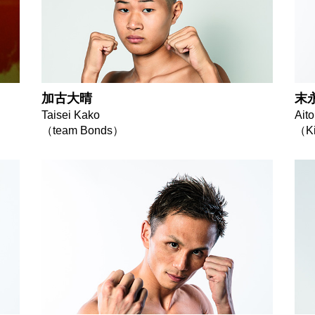
加古大晴
末
Taisei Kako
Ait
（team Bonds）
（Ki