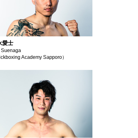
永愛士
o Suenaga
ckboxing Academy Sapporo）