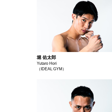
堀 佑太郎
Yutaro Hori
（IDEAL GYM）