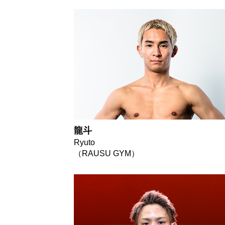
龍斗
Ryuto
（RAUSU GYM）