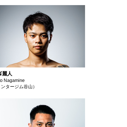
峯麗人
to Nagamine
インタージム谷山）