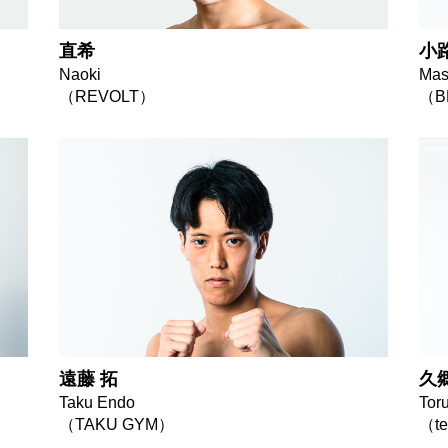
直希
小
Naoki
Mas
（REVOLT）
（B
遠藤 拓
久
Taku Endo
Tor
（TAKU GYM）
（t