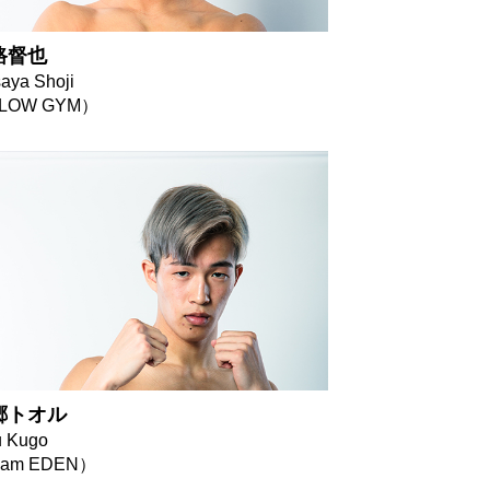
路督也
aya Shoji
LOW GYM）
郷トオル
u Kugo
eam EDEN）