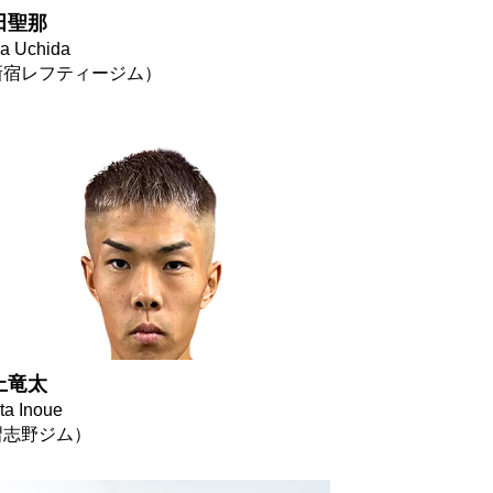
田聖那
a Uchida
新宿レフティージム）
上竜太
ta Inoue
習志野ジム）