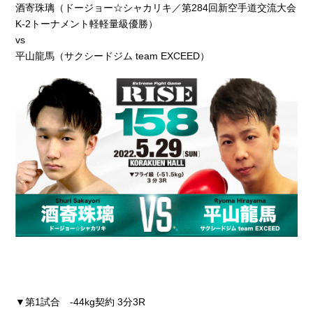
酒寄珠璃（ドージョー☆シャカリキ／第284回新空手道交流大会
K-2トーナメント軽軽量級優勝）
vs
平山龍馬（サクシードジム team EXCEED）
▼第1試合 -44kg契約 3分3R