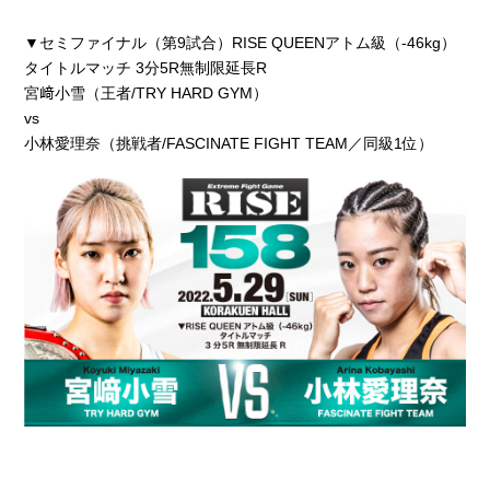
▼セミファイナル（第9試合）RISE QUEENアトム級（-46kg）
タイトルマッチ 3分5R無制限延長R
宮﨑小雪（王者/TRY HARD GYM）
vs
小林愛理奈（挑戦者/FASCINATE FIGHT TEAM／同級1位）