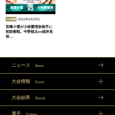
2022年4月25日
大会情報
宮﨑小雪が小林愛理奈相手に
初防衛戦。中野椋太vs稲井良
弥…
ニュース
News
大会情報
Event
大会結果
Result
選手
Fighter