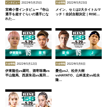
2022年5月25日
2022年5月23日
インタビュー
大会情報
宮﨑小雪インタビュー『寺山
メイン、セミは2大タイトルマ
選手を超すぐらいの選手にな
ッチ！全試合順決定｜RISE…
れた…
2022年5月12日
2022年5月6日
大会情報
大会情報
伊東龍也vs羅司、酒寄珠璃vs
憂也vsJ、松井大樹
平山龍馬、西原朱花vs風羽…
vsHAYATO、山科直史vs松永
隆…