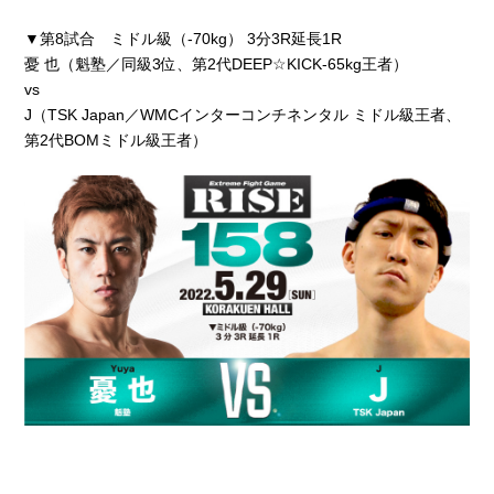
▼第8試合 ミドル級（-70kg） 3分3R延長1R
憂 也（魁塾／同級3位、第2代DEEP☆KICK-65kg王者）
vs
J（TSK Japan／WMCインターコンチネンタル ミドル級王者、
第2代BOMミドル級王者）