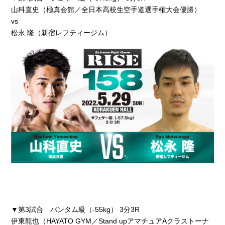
山科直史（極真会館／全日本高校生空手道選手権大会優勝）
vs
松永 隆（新宿レフティージム）
▼第3試合 バンタム級（-55kg） 3分3R
伊東龍也（HAYATO GYM／Stand upアマチュアAクラストーナ