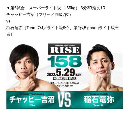
▼第6試合 スーパーライト級（-65kg） 3分3R延長1R
チャッピー吉沼（フリー／同級7位）
vs
稲石竜弥（Team OJ／ライト級9位、第2代Bigbangライト級王
者）