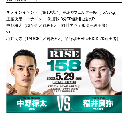
▼メインイベント（第10試合）第3代ウェルター級（-67.5kg）
王座決定トーナメント 決勝戦 3分5R無制限延長R
中野椋太（誠至会／同級1位、S1世界ウェルター級王者）
vs
稲井良弥（TARGET／同級3位、第4代DEEP☆KICK-70kg王者）