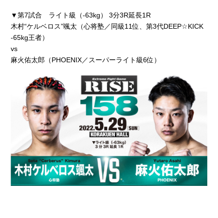
▼第7試合 ライト級（-63kg） 3分3R延長1R
木村“ケルベロス”颯太（心将塾／同級11位、第3代DEEP☆KICK
-65kg王者）
vs
麻火佑太郎（PHOENIX／スーパーライト級6位）