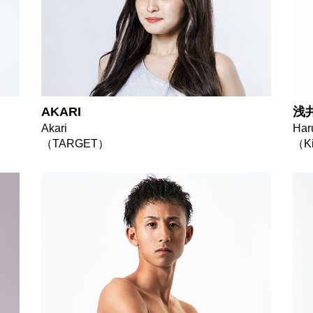
AKARI
浅
Akari
Har
（TARGET）
（Ki