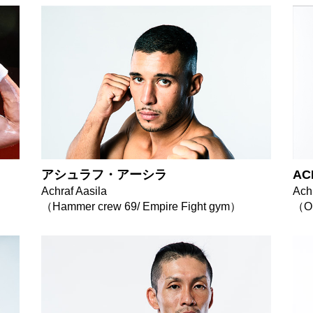
アシュラフ・アーシラ
AC
Achraf Aasila
Ach
（Hammer crew 69/ Empire Fight gym）
（O