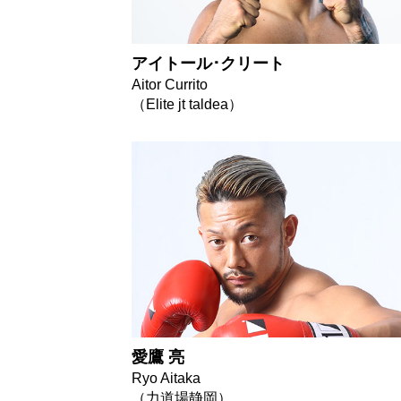
アイトール･クリート
Aitor Currito
（Elite jt taldea）
愛鷹 亮
Ryo Aitaka
（力道場静岡）