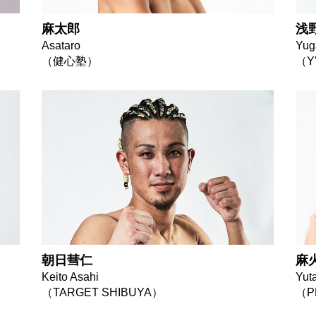
麻太郎
浅
Asataro
Yug
（健心塾）
（Y
朝日彗仁
麻
Keito Asahi
Yut
（TARGET SHIBUYA）
（P