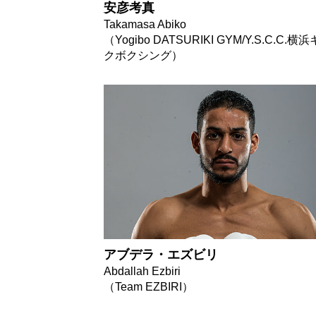
安彦考真
Takamasa Abiko
（Yogibo DATSURIKI GYM/Y.S.C.C.横
クボクシング）
アブデラ・エズビリ
Abdallah Ezbiri
（Team EZBIRI）