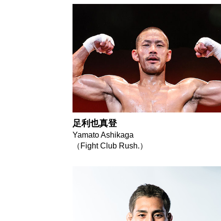
足利也真登
Yamato Ashikaga
（Fight Club Rush.）