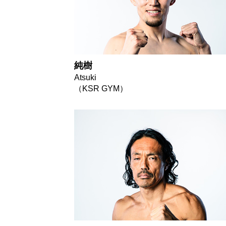
純樹
Atsuki
（KSR GYM）