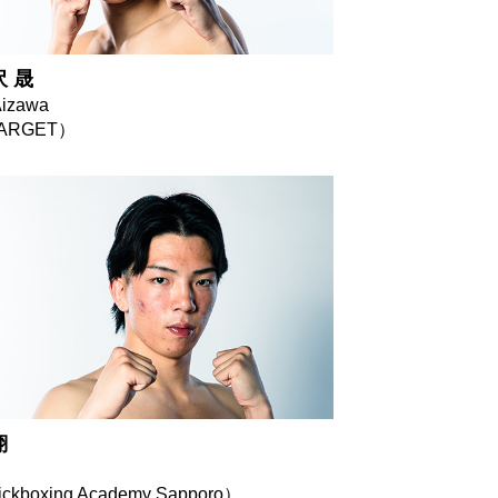
沢 晟
Aizawa
ARGET）
翔
ckboxing Academy Sapporo）