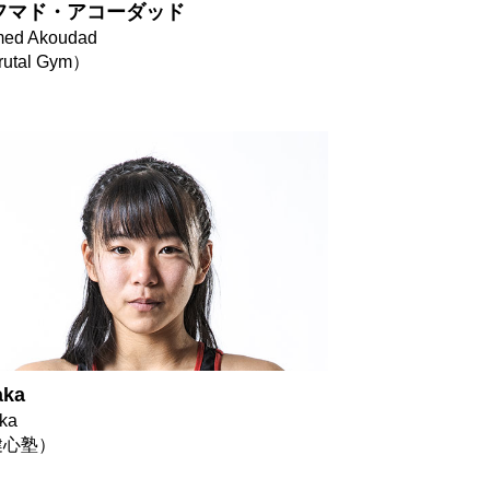
フマド・アコーダッド
ed Akoudad
utal Gym）
aka
ka
健心塾）