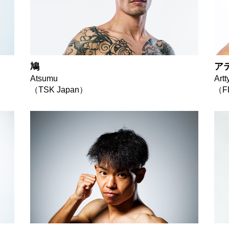
鳩
ア
Atsumu
Art
（TSK Japan）
（F