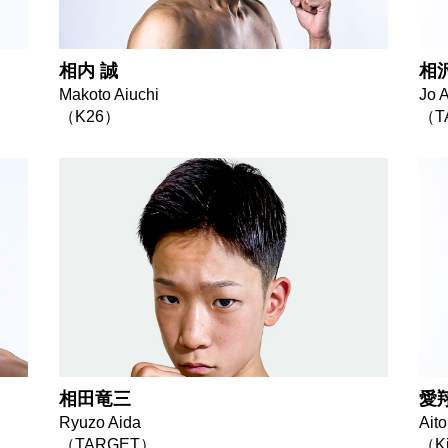
相内 誠
相
Makoto Aiuchi
Jo 
（K26）
（T
相田竜三
愛
Ryuzo Aida
Aito
（TARGET）
（Ki