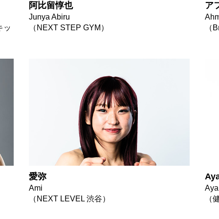
阿比留惇也
ア
Junya Abiru
Ahm
浜キッ
（NEXT STEP GYM）
（Br
愛弥
Ay
Ami
Aya
（NEXT LEVEL 渋谷）
（